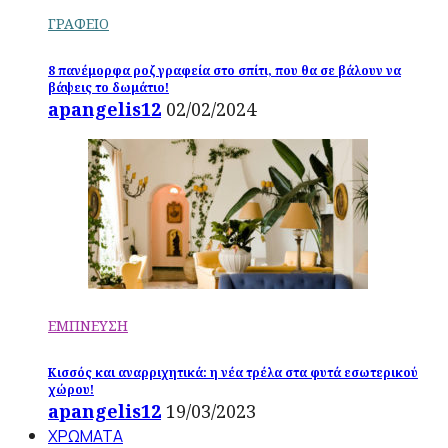
ΓΡΑΦΕΙΟ
8 πανέμορφα ροζ γραφεία στο σπίτι, που θα σε βάλουν να
βάψεις το δωμάτιο!
apangelis12
02/02/2024
ΕΜΠΝΕΥΣΗ
Κισσός και αναρριχητικά: η νέα τρέλα στα φυτά εσωτερικού
χώρου!
apangelis12
19/03/2023
ΧΡΩΜΑΤΑ