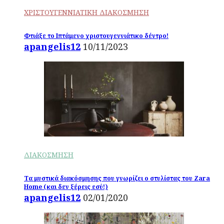
ΧΡΙΣΤΟΥΓΕΝΝΙΑΤΙΚΗ ΔΙΑΚΟΣΜΗΣΗ
Φτιάξε το Ιπτάμενο χριστουγεννιάτικο δέντρο!
apangelis12
10/11/2023
ΔΙΑΚΟΣΜΗΣΗ
Τα μυστικά διακόσμησης που γνωρίζει ο στυλίστας του Zara
Home (και δεν ξέρεις εσύ!)
apangelis12
02/01/2020