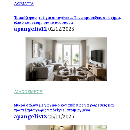
ΔΩΜΑΤΙΑ
Τραπέζι φαγητού για οικογένεια: Τι να προσέξεις σε σχήμα,
υλικό και θέση πριν το αγοράσεις
apangelis12
02/12/2025
ΔΙΑΚΟΣΜΗΣΗ
Μικρό σαλόνι με γωνιακό καναπέ: πώς να χωρέσεις και
τραπεζαρία χωρίς να δείχνει στριμωγμένο
apangelis12
25/11/2025