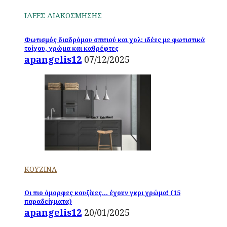
ΙΔΕΕΣ ΔΙΑΚΟΣΜΗΣΗΣ
Φωτισμός διαδρόμου σπιτιού και χολ: ιδέες με φωτιστικά
τοίχου, χρώμα και καθρέφτες
apangelis12
07/12/2025
ΚΟΥΖΙΝΑ
Οι πιο όμορφες κουζίνες… έχουν γκρι χρώμα! (15
παραδείγματα)
apangelis12
20/01/2025