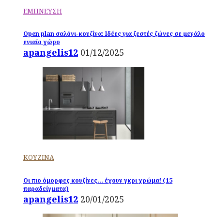
ΕΜΠΝΕΥΣΗ
Open plan σαλόνι-κουζίνα: Ιδέες για ζεστές ζώνες σε μεγάλο
ενιαίο χώρο
apangelis12
01/12/2025
ΚΟΥΖΙΝΑ
Οι πιο όμορφες κουζίνες… έχουν γκρι χρώμα! (15
παραδείγματα)
apangelis12
20/01/2025