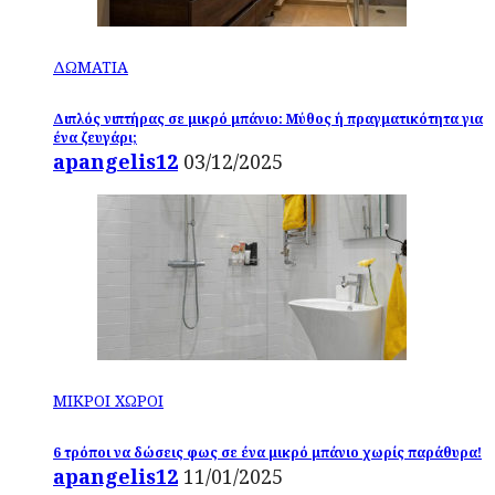
ΔΩΜΑΤΙΑ
Διπλός νιπτήρας σε μικρό μπάνιο: Μύθος ή πραγματικότητα για
ένα ζευγάρι;
apangelis12
03/12/2025
ΜΙΚΡΟΙ ΧΩΡΟΙ
6 τρόποι να δώσεις φως σε ένα μικρό μπάνιο χωρίς παράθυρα!
apangelis12
11/01/2025