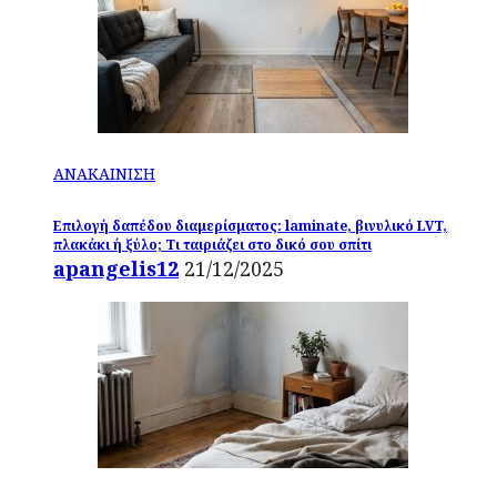
ΑΝΑΚΑΙΝΙΣΗ
Επιλογή δαπέδου διαμερίσματος: laminate, βινυλικό LVT,
πλακάκι ή ξύλο; Τι ταιριάζει στο δικό σου σπίτι
apangelis12
21/12/2025