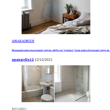
ΑΝΑΚΑΙΝΙΣΗ
Θερμομόνωση εσωτερικού τοίχου: αξίζει να “ντύσεις” έναν κρύο εξωτερικό τοίχο σε
apangelis12
12/12/2025
ΜΠΑΝΙΟ