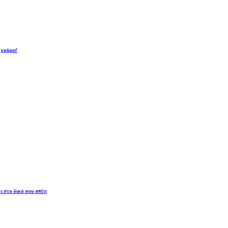
ι χρήμα!
ι στο δικό σου σπίτι