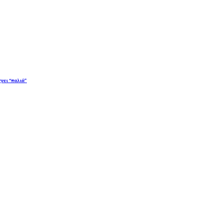
χνει “παλιά”