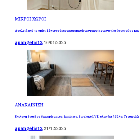
ΜΙΚΡΟΙ ΧΩΡΟΙ
Δουλειά από το σπίτι: 15 πτυσσόμενα και επιτοίχια γραφεία για να γλιτώσεις χώρο κα
apangelis12
16/01/2025
ΑΝΑΚΑΙΝΙΣΗ
Επιλογή δαπέδου διαμερίσματος: laminate, βινυλικό LVT, πλακάκι ή ξύλο; Τι ταιριάζε
apangelis12
21/12/2025