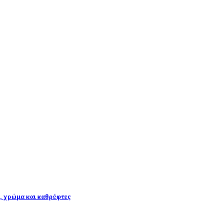
υ, χρώμα και καθρέφτες