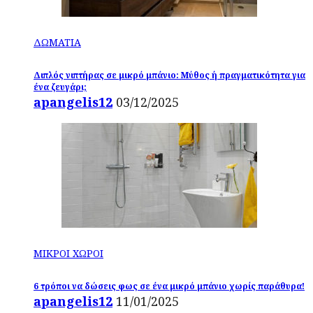
ΔΩΜΑΤΙΑ
Διπλός νιπτήρας σε μικρό μπάνιο: Μύθος ή πραγματικότητα για
ένα ζευγάρι;
apangelis12
03/12/2025
ΜΙΚΡΟΙ ΧΩΡΟΙ
6 τρόποι να δώσεις φως σε ένα μικρό μπάνιο χωρίς παράθυρα!
apangelis12
11/01/2025