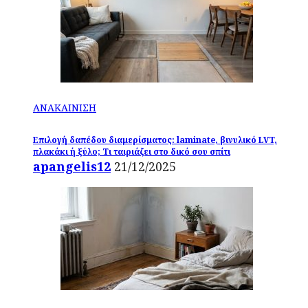
ΑΝΑΚΑΙΝΙΣΗ
Επιλογή δαπέδου διαμερίσματος: laminate, βινυλικό LVT,
πλακάκι ή ξύλο; Τι ταιριάζει στο δικό σου σπίτι
apangelis12
21/12/2025