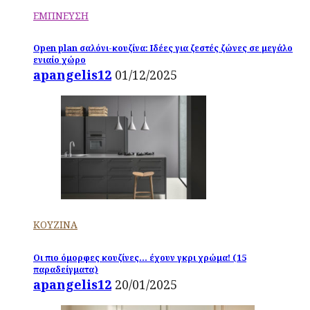
ΕΜΠΝΕΥΣΗ
Open plan σαλόνι-κουζίνα: Ιδέες για ζεστές ζώνες σε μεγάλο
ενιαίο χώρο
apangelis12
01/12/2025
ΚΟΥΖΙΝΑ
Οι πιο όμορφες κουζίνες… έχουν γκρι χρώμα! (15
παραδείγματα)
apangelis12
20/01/2025