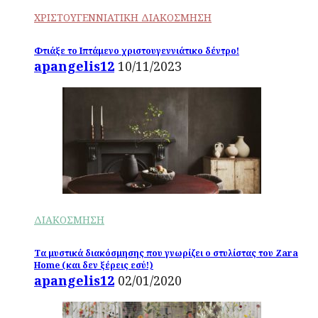
ΧΡΙΣΤΟΥΓΕΝΝΙΑΤΙΚΗ ΔΙΑΚΟΣΜΗΣΗ
Φτιάξε το Ιπτάμενο χριστουγεννιάτικο δέντρο!
apangelis12
10/11/2023
ΔΙΑΚΟΣΜΗΣΗ
Τα μυστικά διακόσμησης που γνωρίζει ο στυλίστας του Zara
Home (και δεν ξέρεις εσύ!)
apangelis12
02/01/2020