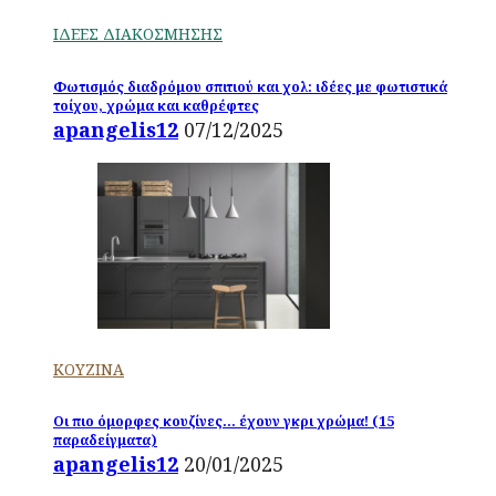
ΙΔΕΕΣ ΔΙΑΚΟΣΜΗΣΗΣ
Φωτισμός διαδρόμου σπιτιού και χολ: ιδέες με φωτιστικά
τοίχου, χρώμα και καθρέφτες
apangelis12
07/12/2025
ΚΟΥΖΙΝΑ
Οι πιο όμορφες κουζίνες… έχουν γκρι χρώμα! (15
παραδείγματα)
apangelis12
20/01/2025