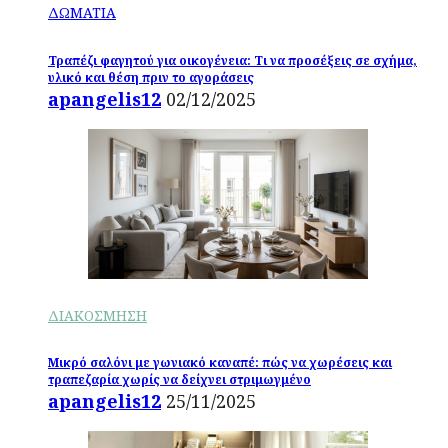
ΔΩΜΑΤΙΑ
Τραπέζι φαγητού για οικογένεια: Τι να προσέξεις σε σχήμα,
υλικό και θέση πριν το αγοράσεις
apangelis12
02/12/2025
ΔΙΑΚΟΣΜΗΣΗ
Μικρό σαλόνι με γωνιακό καναπέ: πώς να χωρέσεις και
τραπεζαρία χωρίς να δείχνει στριμωγμένο
apangelis12
25/11/2025