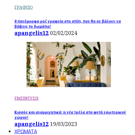
ΓΡΑΦΕΙΟ
8 πανέμορφα ροζ γραφεία στο σπίτι, που θα σε βάλουν να
βάψεις το δωμάτιο!
apangelis12
02/02/2024
ΕΜΠΝΕΥΣΗ
Κισσός και αναρριχητικά: η νέα τρέλα στα φυτά εσωτερικού
χώρου!
apangelis12
19/03/2023
ΧΡΩΜΑΤΑ