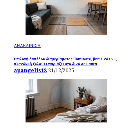
ΑΝΑΚΑΙΝΙΣΗ
Επιλογή δαπέδου διαμερίσματος: laminate, βινυλικό LVT,
πλακάκι ή ξύλο; Τι ταιριάζει στο δικό σου σπίτι
apangelis12
21/12/2025