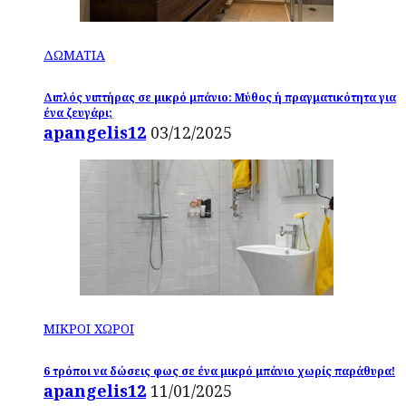
ΔΩΜΑΤΙΑ
Διπλός νιπτήρας σε μικρό μπάνιο: Μύθος ή πραγματικότητα για
ένα ζευγάρι;
apangelis12
03/12/2025
ΜΙΚΡΟΙ ΧΩΡΟΙ
6 τρόποι να δώσεις φως σε ένα μικρό μπάνιο χωρίς παράθυρα!
apangelis12
11/01/2025