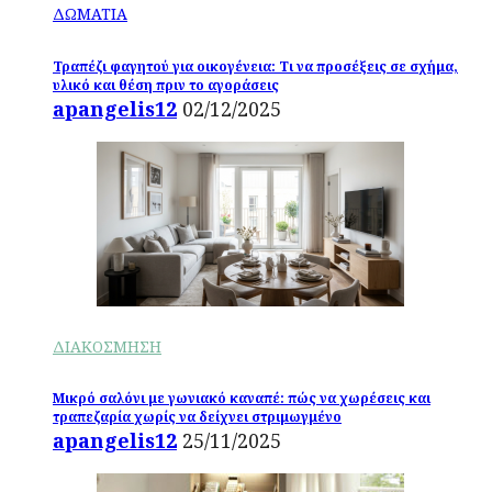
ΔΩΜΑΤΙΑ
Τραπέζι φαγητού για οικογένεια: Τι να προσέξεις σε σχήμα,
υλικό και θέση πριν το αγοράσεις
apangelis12
02/12/2025
ΔΙΑΚΟΣΜΗΣΗ
Μικρό σαλόνι με γωνιακό καναπέ: πώς να χωρέσεις και
τραπεζαρία χωρίς να δείχνει στριμωγμένο
apangelis12
25/11/2025