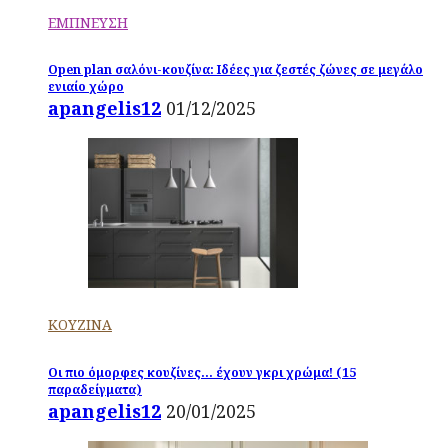
ΕΜΠΝΕΥΣΗ
Open plan σαλόνι-κουζίνα: Ιδέες για ζεστές ζώνες σε μεγάλο
ενιαίο χώρο
apangelis12
01/12/2025
ΚΟΥΖΙΝΑ
Οι πιο όμορφες κουζίνες… έχουν γκρι χρώμα! (15
παραδείγματα)
apangelis12
20/01/2025