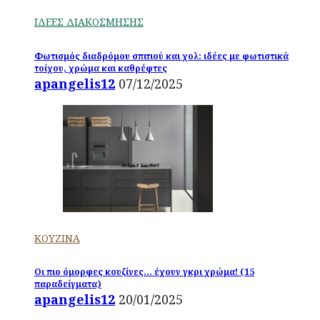
ΙΔΕΕΣ ΔΙΑΚΟΣΜΗΣΗΣ
Φωτισμός διαδρόμου σπιτιού και χολ: ιδέες με φωτιστικά
τοίχου, χρώμα και καθρέφτες
apangelis12
07/12/2025
ΚΟΥΖΙΝΑ
Οι πιο όμορφες κουζίνες… έχουν γκρι χρώμα! (15
παραδείγματα)
apangelis12
20/01/2025