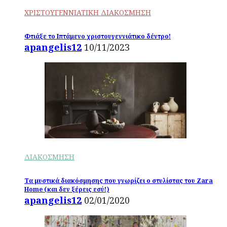
ΧΡΙΣΤΟΥΓΕΝΝΙΑΤΙΚΗ ΔΙΑΚΟΣΜΗΣΗ
Φτιάξε το Ιπτάμενο χριστουγεννιάτικο δέντρο!
apangelis12
10/11/2023
ΔΙΑΚΟΣΜΗΣΗ
Τα μυστικά διακόσμησης που γνωρίζει ο στυλίστας του Zara
Home (και δεν ξέρεις εσύ!)
apangelis12
02/01/2020