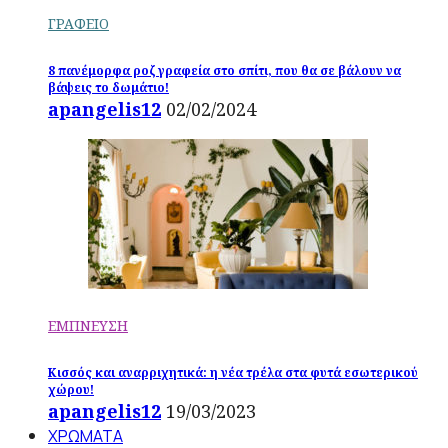
ΓΡΑΦΕΙΟ
8 πανέμορφα ροζ γραφεία στο σπίτι, που θα σε βάλουν να
βάψεις το δωμάτιο!
apangelis12
02/02/2024
ΕΜΠΝΕΥΣΗ
Κισσός και αναρριχητικά: η νέα τρέλα στα φυτά εσωτερικού
χώρου!
apangelis12
19/03/2023
ΧΡΩΜΑΤΑ