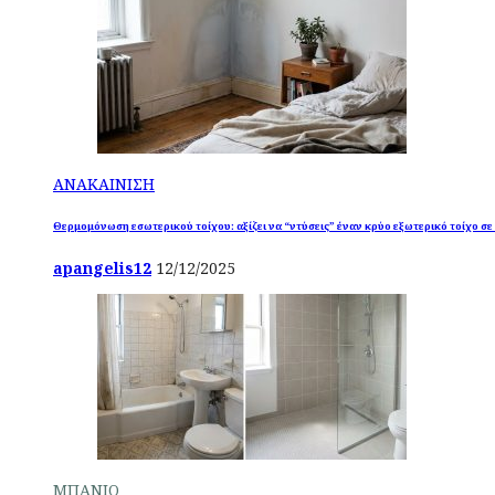
ΑΝΑΚΑΙΝΙΣΗ
Θερμομόνωση εσωτερικού τοίχου: αξίζει να “ντύσεις” έναν κρύο εξωτερικό τοίχο σε
apangelis12
12/12/2025
ΜΠΑΝΙΟ