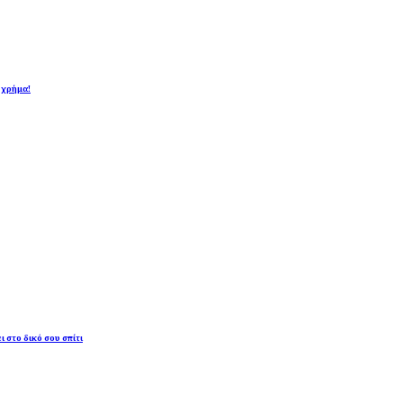
ι χρήμα!
ι στο δικό σου σπίτι