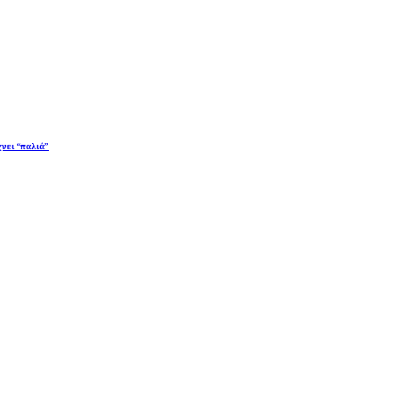
χνει “παλιά”