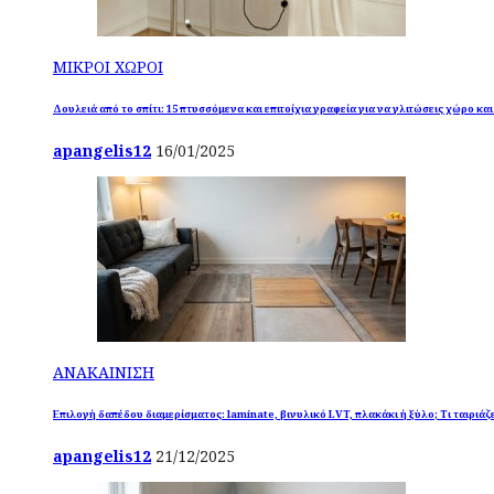
ΜΙΚΡΟΙ ΧΩΡΟΙ
Δουλειά από το σπίτι: 15 πτυσσόμενα και επιτοίχια γραφεία για να γλιτώσεις χώρο κα
apangelis12
16/01/2025
ΑΝΑΚΑΙΝΙΣΗ
Επιλογή δαπέδου διαμερίσματος: laminate, βινυλικό LVT, πλακάκι ή ξύλο; Τι ταιριάζε
apangelis12
21/12/2025