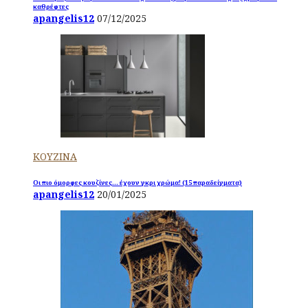
καθρέφτες
apangelis12
07/12/2025
ΚΟΥΖΙΝΑ
Οι πιο όμορφες κουζίνες… έχουν γκρι χρώμα! (15 παραδείγματα)
apangelis12
20/01/2025