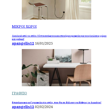
ΜΙΚΡΟΙ ΧΩΡΟΙ
Δουλειά από το σπίτι: 15 πτυσσόμενα και επιτοίχια γραφεία για να γλιτώσεις χώρο
και χρήμα!
apangelis12
16/01/2025
ΓΡΑΦΕΙΟ
8 πανέμορφα ροζ γραφεία στο σπίτι, που θα σε βάλουν να βάψεις το δωμάτιο!
apangelis12
02/02/2024