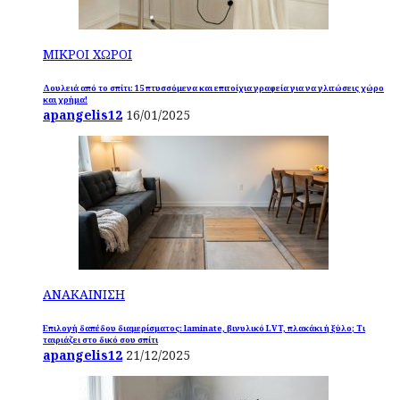
ΜΙΚΡΟΙ ΧΩΡΟΙ
Δουλειά από το σπίτι: 15 πτυσσόμενα και επιτοίχια γραφεία για να γλιτώσεις χώρο
και χρήμα!
apangelis12
16/01/2025
ΑΝΑΚΑΙΝΙΣΗ
Επιλογή δαπέδου διαμερίσματος: laminate, βινυλικό LVT, πλακάκι ή ξύλο; Τι
ταιριάζει στο δικό σου σπίτι
apangelis12
21/12/2025