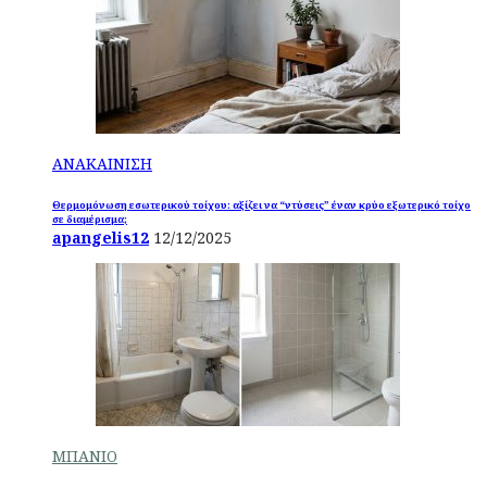
ΑΝΑΚΑΙΝΙΣΗ
Θερμομόνωση εσωτερικού τοίχου: αξίζει να “ντύσεις” έναν κρύο εξωτερικό τοίχο
σε διαμέρισμα;
apangelis12
12/12/2025
ΜΠΑΝΙΟ