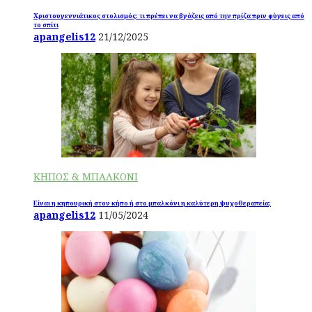
Χριστουγεννιάτικος στολισμός: τι πρέπει να βγάζεις από την πρίζα πριν φύγεις από
το σπίτι
apangelis12
21/12/2025
ΚΗΠΟΣ & ΜΠΑΛΚΟΝΙ
Είναι η κηπουρική στον κήπο ή στο μπαλκόνι η καλύτερη ψυχοθεραπεία;
apangelis12
11/05/2024