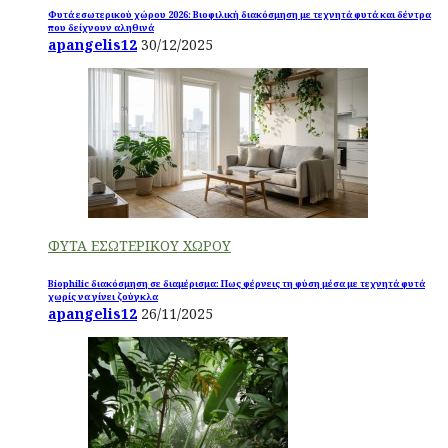
Φυτά εσωτερικού χώρου 2026: Βιοφιλική διακόσμηση με τεχνητά φυτά και δέντρα
που δείχνουν αληθινά
apangelis12
30/12/2025
ΦΥΤΑ ΕΣΩΤΕΡΙΚΟΥ ΧΩΡΟΥ
Biophilic διακόσμηση σε διαμέρισμα: Πως φέρνεις τη φύση μέσα με τεχνητά φυτά
χωρίς να γίνει ζούγκλα
apangelis12
26/11/2025