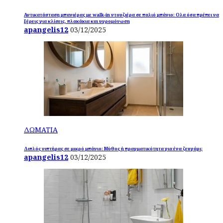
Αντικατάσταση μπανιέρας με walk-in ντουζιέρα σε παλιό μπάνιο: Ολα όσα πρέπει να
ξέρεις για κλίσεις, πλακάκια και υγρομόνωση
apangelis12
03/12/2025
ΔΩΜΑΤΙΑ
Διπλός νιπτήρας σε μικρό μπάνιο: Μύθος ή πραγματικότητα για ένα ζευγάρι;
apangelis12
03/12/2025