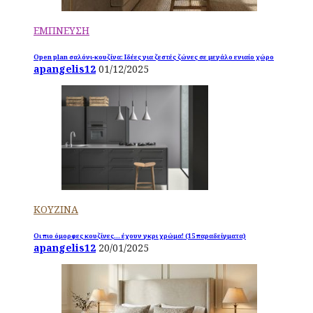
ΕΜΠΝΕΥΣΗ
Open plan σαλόνι-κουζίνα: Ιδέες για ζεστές ζώνες σε μεγάλο ενιαίο χώρο
apangelis12
01/12/2025
ΚΟΥΖΙΝΑ
Οι πιο όμορφες κουζίνες… έχουν γκρι χρώμα! (15 παραδείγματα)
apangelis12
20/01/2025