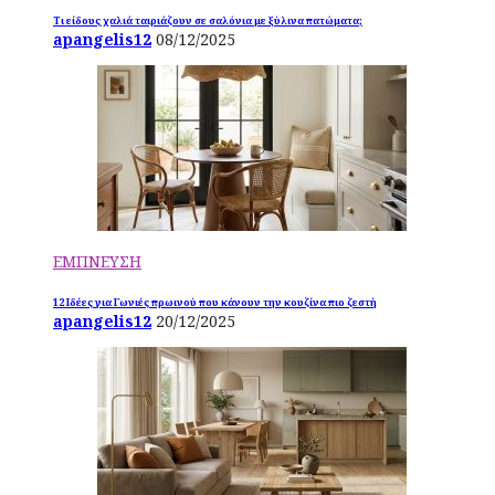
Τι είδους χαλιά ταιριάζουν σε σαλόνια με ξύλινα πατώματα;
apangelis12
08/12/2025
ΕΜΠΝΕΥΣΗ
12 Ιδέες για Γωνιές πρωινού που κάνουν την κουζίνα πιο ζεστή
apangelis12
20/12/2025