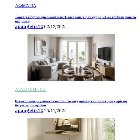
ΔΩΜΑΤΙΑ
Τραπέζι φαγητού για οικογένεια: Τι να προσέξεις σε σχήμα, υλικό και θέση πριν το
αγοράσεις
apangelis12
02/12/2025
ΔΙΑΚΟΣΜΗΣΗ
Μικρό σαλόνι με γωνιακό καναπέ: πώς να χωρέσεις και τραπεζαρία χωρίς να
δείχνει στριμωγμένο
apangelis12
25/11/2025