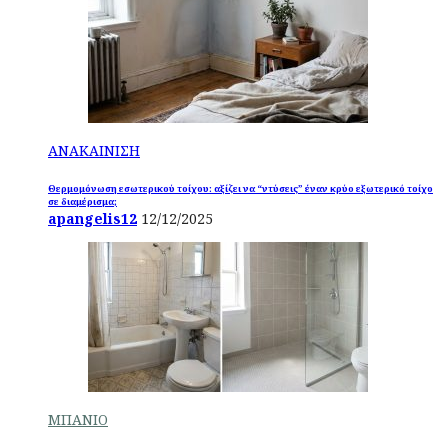
ΑΝΑΚΑΙΝΙΣΗ
Θερμομόνωση εσωτερικού τοίχου: αξίζει να “ντύσεις” έναν κρύο εξωτερικό τοίχο
σε διαμέρισμα;
apangelis12
12/12/2025
ΜΠΑΝΙΟ