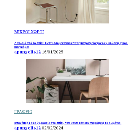
ΜΙΚΡΟΙ ΧΩΡΟΙ
Δουλειά από το σπίτι: 15 πτυσσόμενα και επιτοίχια γραφεία για να γλιτώσεις χώρο
και χρήμα!
apangelis12
16/01/2025
ΓΡΑΦΕΙΟ
8 πανέμορφα ροζ γραφεία στο σπίτι, που θα σε βάλουν να βάψεις το δωμάτιο!
apangelis12
02/02/2024