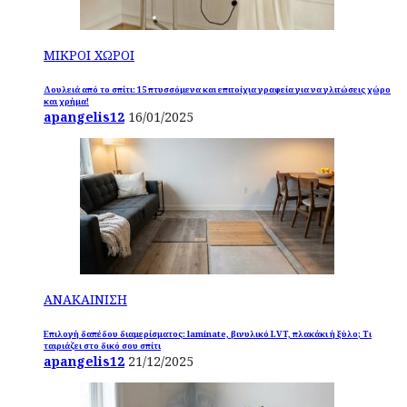
ΜΙΚΡΟΙ ΧΩΡΟΙ
Δουλειά από το σπίτι: 15 πτυσσόμενα και επιτοίχια γραφεία για να γλιτώσεις χώρο
και χρήμα!
apangelis12
16/01/2025
ΑΝΑΚΑΙΝΙΣΗ
Επιλογή δαπέδου διαμερίσματος: laminate, βινυλικό LVT, πλακάκι ή ξύλο; Τι
ταιριάζει στο δικό σου σπίτι
apangelis12
21/12/2025