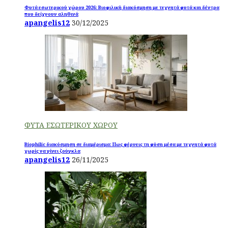
Φυτά εσωτερικού χώρου 2026: Βιοφιλική διακόσμηση με τεχνητά φυτά και δέντρα
που δείχνουν αληθινά
apangelis12
30/12/2025
ΦΥΤΑ ΕΣΩΤΕΡΙΚΟΥ ΧΩΡΟΥ
Biophilic διακόσμηση σε διαμέρισμα: Πως φέρνεις τη φύση μέσα με τεχνητά φυτά
χωρίς να γίνει ζούγκλα
apangelis12
26/11/2025