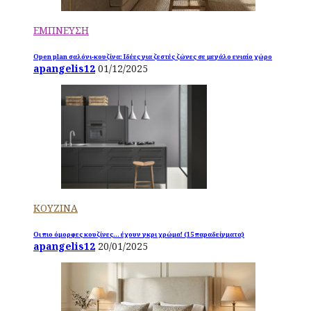
ΕΜΠΝΕΥΣΗ
Open plan σαλόνι-κουζίνα: Ιδέες για ζεστές ζώνες σε μεγάλο ενιαίο χώρο
apangelis12
01/12/2025
ΚΟΥΖΙΝΑ
Οι πιο όμορφες κουζίνες… έχουν γκρι χρώμα! (15 παραδείγματα)
apangelis12
20/01/2025