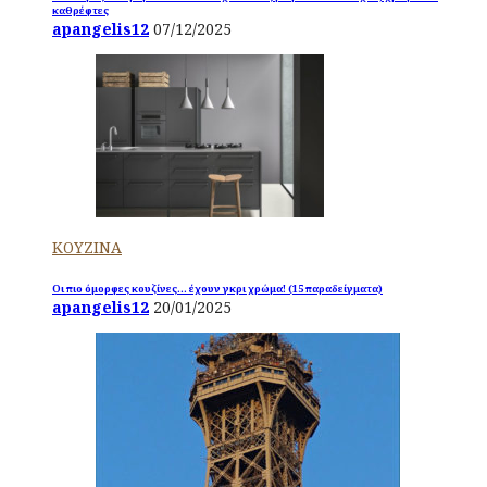
καθρέφτες
apangelis12
07/12/2025
ΚΟΥΖΙΝΑ
Οι πιο όμορφες κουζίνες… έχουν γκρι χρώμα! (15 παραδείγματα)
apangelis12
20/01/2025