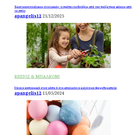
Χριστουγεννιάτικος στολισμός: τι πρέπει να βγάζεις από την πρίζα πριν φύγεις από
το σπίτι
apangelis12
21/12/2025
ΚΗΠΟΣ & ΜΠΑΛΚΟΝΙ
Είναι η κηπουρική στον κήπο ή στο μπαλκόνι η καλύτερη ψυχοθεραπεία;
apangelis12
11/05/2024