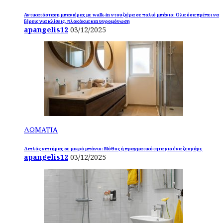
Αντικατάσταση μπανιέρας με walk-in ντουζιέρα σε παλιό μπάνιο: Ολα όσα πρέπει να
ξέρεις για κλίσεις, πλακάκια και υγρομόνωση
apangelis12
03/12/2025
ΔΩΜΑΤΙΑ
Διπλός νιπτήρας σε μικρό μπάνιο: Μύθος ή πραγματικότητα για ένα ζευγάρι;
apangelis12
03/12/2025