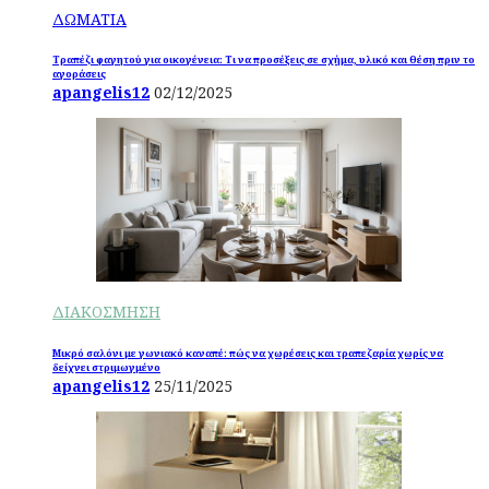
ΔΩΜΑΤΙΑ
Τραπέζι φαγητού για οικογένεια: Τι να προσέξεις σε σχήμα, υλικό και θέση πριν το
αγοράσεις
apangelis12
02/12/2025
ΔΙΑΚΟΣΜΗΣΗ
Μικρό σαλόνι με γωνιακό καναπέ: πώς να χωρέσεις και τραπεζαρία χωρίς να
δείχνει στριμωγμένο
apangelis12
25/11/2025