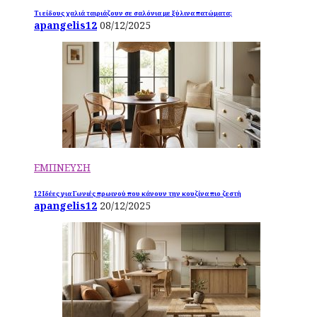
Τι είδους χαλιά ταιριάζουν σε σαλόνια με ξύλινα πατώματα;
apangelis12
08/12/2025
ΕΜΠΝΕΥΣΗ
12 Ιδέες για Γωνιές πρωινού που κάνουν την κουζίνα πιο ζεστή
apangelis12
20/12/2025