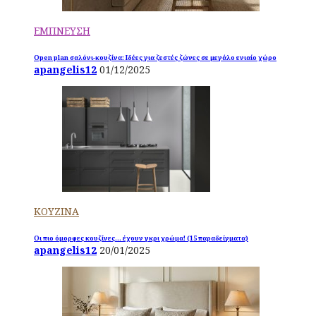
ΕΜΠΝΕΥΣΗ
Open plan σαλόνι-κουζίνα: Ιδέες για ζεστές ζώνες σε μεγάλο ενιαίο χώρο
apangelis12
01/12/2025
ΚΟΥΖΙΝΑ
Οι πιο όμορφες κουζίνες… έχουν γκρι χρώμα! (15 παραδείγματα)
apangelis12
20/01/2025