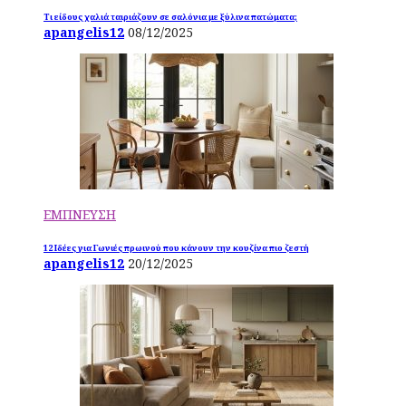
Τι είδους χαλιά ταιριάζουν σε σαλόνια με ξύλινα πατώματα;
apangelis12
08/12/2025
ΕΜΠΝΕΥΣΗ
12 Ιδέες για Γωνιές πρωινού που κάνουν την κουζίνα πιο ζεστή
apangelis12
20/12/2025