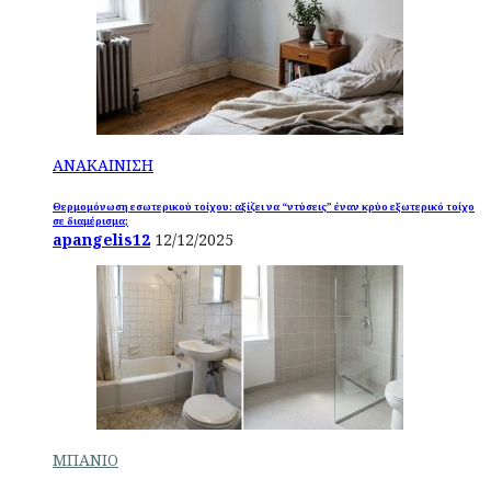
ΑΝΑΚΑΙΝΙΣΗ
Θερμομόνωση εσωτερικού τοίχου: αξίζει να “ντύσεις” έναν κρύο εξωτερικό τοίχο
σε διαμέρισμα;
apangelis12
12/12/2025
ΜΠΑΝΙΟ