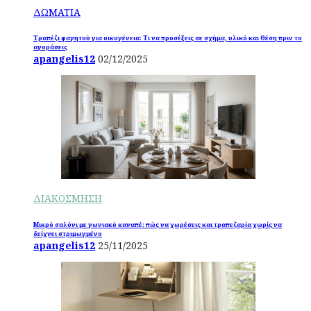
ΔΩΜΑΤΙΑ
Τραπέζι φαγητού για οικογένεια: Τι να προσέξεις σε σχήμα, υλικό και θέση πριν το
αγοράσεις
apangelis12
02/12/2025
ΔΙΑΚΟΣΜΗΣΗ
Μικρό σαλόνι με γωνιακό καναπέ: πώς να χωρέσεις και τραπεζαρία χωρίς να
δείχνει στριμωγμένο
apangelis12
25/11/2025