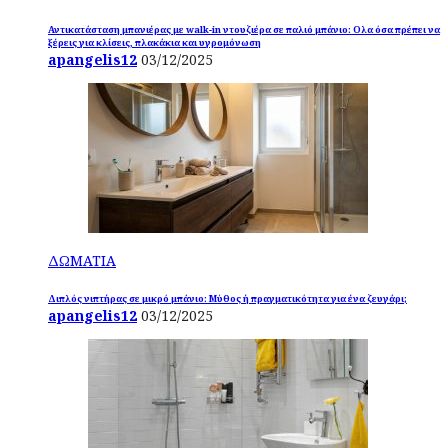
Αντικατάσταση μπανιέρας με walk-in ντουζιέρα σε παλιό μπάνιο: Ολα όσα πρέπει να
ξέρεις για κλίσεις, πλακάκια και υγρομόνωση
apangelis12
03/12/2025
ΔΩΜΑΤΙΑ
Διπλός νιπτήρας σε μικρό μπάνιο: Μύθος ή πραγματικότητα για ένα ζευγάρι;
apangelis12
03/12/2025