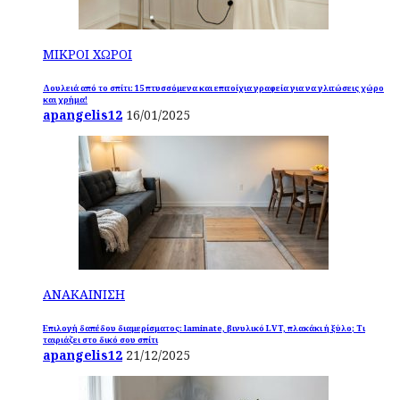
ΜΙΚΡΟΙ ΧΩΡΟΙ
Δουλειά από το σπίτι: 15 πτυσσόμενα και επιτοίχια γραφεία για να γλιτώσεις χώρο
και χρήμα!
apangelis12
16/01/2025
ΑΝΑΚΑΙΝΙΣΗ
Επιλογή δαπέδου διαμερίσματος: laminate, βινυλικό LVT, πλακάκι ή ξύλο; Τι
ταιριάζει στο δικό σου σπίτι
apangelis12
21/12/2025