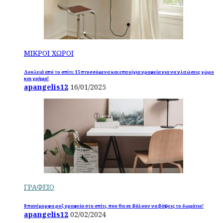
ΜΙΚΡΟΙ ΧΩΡΟΙ
Δουλειά από το σπίτι: 15 πτυσσόμενα και επιτοίχια γραφεία για να γλιτώσεις χώρο
και χρήμα!
apangelis12
16/01/2025
ΓΡΑΦΕΙΟ
8 πανέμορφα ροζ γραφεία στο σπίτι, που θα σε βάλουν να βάψεις το δωμάτιο!
apangelis12
02/02/2024