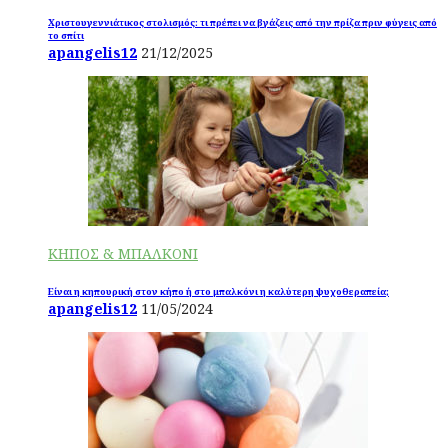
Χριστουγεννιάτικος στολισμός: τι πρέπει να βγάζεις από την πρίζα πριν φύγεις από
το σπίτι
apangelis12
21/12/2025
ΚΗΠΟΣ & ΜΠΑΛΚΟΝΙ
Είναι η κηπουρική στον κήπο ή στο μπαλκόνι η καλύτερη ψυχοθεραπεία;
apangelis12
11/05/2024