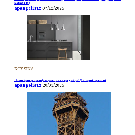
καθρέφτες
apangelis12
07/12/2025
ΚΟΥΖΙΝΑ
Οι πιο όμορφες κουζίνες… έχουν γκρι χρώμα! (15 παραδείγματα)
apangelis12
20/01/2025