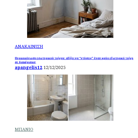
ΑΝΑΚΑΙΝΙΣΗ
Θερμομόνωση εσωτερικού τοίχου: αξίζει να “ντύσεις” έναν κρύο εξωτερικό τοίχο
σε διαμέρισμα;
apangelis12
12/12/2025
ΜΠΑΝΙΟ