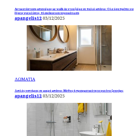
Αντικατάσταση μπανιέρας με walk-in ντουζιέρα σε παλιό μπάνιο: Ολα όσα πρέπει να
ξέρεις για κλίσεις, πλακάκια και υγρομόνωση
apangelis12
03/12/2025
ΔΩΜΑΤΙΑ
Διπλός νιπτήρας σε μικρό μπάνιο: Μύθος ή πραγματικότητα για ένα ζευγάρι;
apangelis12
03/12/2025