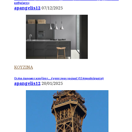
καθρέφτες
apangelis12
07/12/2025
ΚΟΥΖΙΝΑ
Οι πιο όμορφες κουζίνες… έχουν γκρι χρώμα! (15 παραδείγματα)
apangelis12
20/01/2025