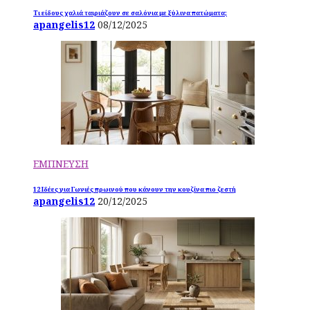
Τι είδους χαλιά ταιριάζουν σε σαλόνια με ξύλινα πατώματα;
apangelis12
08/12/2025
ΕΜΠΝΕΥΣΗ
12 Ιδέες για Γωνιές πρωινού που κάνουν την κουζίνα πιο ζεστή
apangelis12
20/12/2025