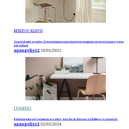
ΜΙΚΡΟΙ ΧΩΡΟΙ
Δουλειά από το σπίτι: 15 πτυσσόμενα και επιτοίχια γραφεία για να γλιτώσεις χώρο
και χρήμα!
apangelis12
16/01/2025
ΓΡΑΦΕΙΟ
8 πανέμορφα ροζ γραφεία στο σπίτι, που θα σε βάλουν να βάψεις το δωμάτιο!
apangelis12
02/02/2024