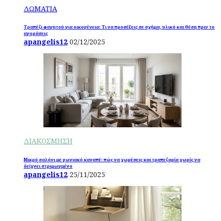
ΔΩΜΑΤΙΑ
Τραπέζι φαγητού για οικογένεια: Τι να προσέξεις σε σχήμα, υλικό και θέση πριν το
αγοράσεις
apangelis12
02/12/2025
ΔΙΑΚΟΣΜΗΣΗ
Μικρό σαλόνι με γωνιακό καναπέ: πώς να χωρέσεις και τραπεζαρία χωρίς να
δείχνει στριμωγμένο
apangelis12
25/11/2025