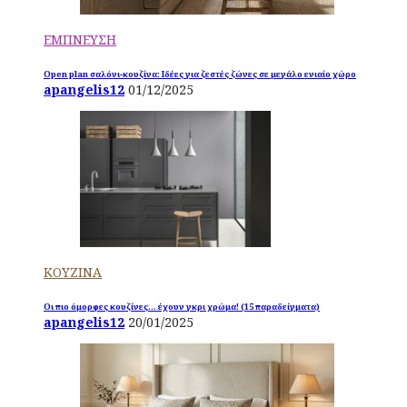
ΕΜΠΝΕΥΣΗ
Open plan σαλόνι-κουζίνα: Ιδέες για ζεστές ζώνες σε μεγάλο ενιαίο χώρο
apangelis12
01/12/2025
ΚΟΥΖΙΝΑ
Οι πιο όμορφες κουζίνες… έχουν γκρι χρώμα! (15 παραδείγματα)
apangelis12
20/01/2025