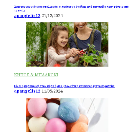
Χριστουγεννιάτικος στολισμός: τι πρέπει να βγάζεις από την πρίζα πριν φύγεις από
το σπίτι
apangelis12
21/12/2025
ΚΗΠΟΣ & ΜΠΑΛΚΟΝΙ
Είναι η κηπουρική στον κήπο ή στο μπαλκόνι η καλύτερη ψυχοθεραπεία;
apangelis12
11/05/2024