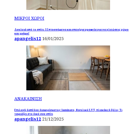
ΜΙΚΡΟΙ ΧΩΡΟΙ
Δουλειά από το σπίτι: 15 πτυσσόμενα και επιτοίχια γραφεία για να γλιτώσεις χώρο
και χρήμα!
apangelis12
16/01/2025
ΑΝΑΚΑΙΝΙΣΗ
Επιλογή δαπέδου διαμερίσματος: laminate, βινυλικό LVT, πλακάκι ή ξύλο; Τι
ταιριάζει στο δικό σου σπίτι
apangelis12
21/12/2025