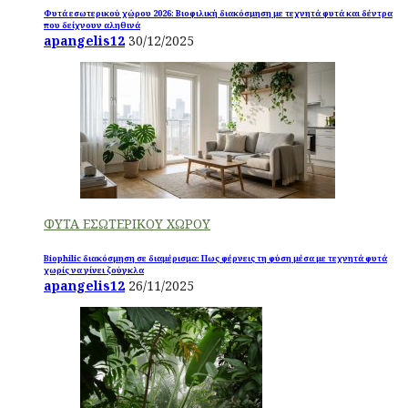
Φυτά εσωτερικού χώρου 2026: Βιοφιλική διακόσμηση με τεχνητά φυτά και δέντρα
που δείχνουν αληθινά
apangelis12
30/12/2025
ΦΥΤΑ ΕΣΩΤΕΡΙΚΟΥ ΧΩΡΟΥ
Biophilic διακόσμηση σε διαμέρισμα: Πως φέρνεις τη φύση μέσα με τεχνητά φυτά
χωρίς να γίνει ζούγκλα
apangelis12
26/11/2025