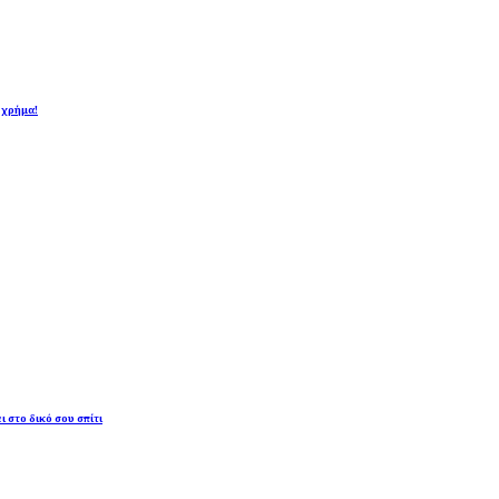
ι χρήμα!
ι στο δικό σου σπίτι