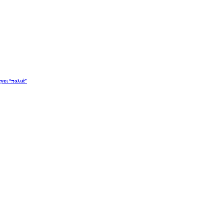
χνει “παλιά”