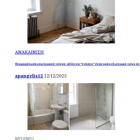
ΑΝΑΚΑΙΝΙΣΗ
Θερμομόνωση εσωτερικού τοίχου: αξίζει να “ντύσεις” έναν κρύο εξωτερικό τοίχο σε
apangelis12
12/12/2025
ΜΠΑΝΙΟ