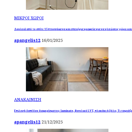
ΜΙΚΡΟΙ ΧΩΡΟΙ
Δουλειά από το σπίτι: 15 πτυσσόμενα και επιτοίχια γραφεία για να γλιτώσεις χώρο κα
apangelis12
16/01/2025
ΑΝΑΚΑΙΝΙΣΗ
Επιλογή δαπέδου διαμερίσματος: laminate, βινυλικό LVT, πλακάκι ή ξύλο; Τι ταιριάζε
apangelis12
21/12/2025