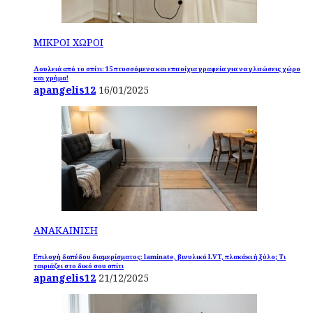
ΜΙΚΡΟΙ ΧΩΡΟΙ
Δουλειά από το σπίτι: 15 πτυσσόμενα και επιτοίχια γραφεία για να γλιτώσεις χώρο
και χρήμα!
apangelis12
16/01/2025
ΑΝΑΚΑΙΝΙΣΗ
Επιλογή δαπέδου διαμερίσματος: laminate, βινυλικό LVT, πλακάκι ή ξύλο; Τι
ταιριάζει στο δικό σου σπίτι
apangelis12
21/12/2025