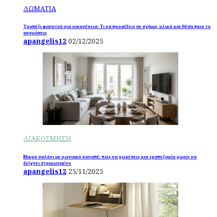
ΔΩΜΑΤΙΑ
Τραπέζι φαγητού για οικογένεια: Τι να προσέξεις σε σχήμα, υλικό και θέση πριν το
αγοράσεις
apangelis12
02/12/2025
ΔΙΑΚΟΣΜΗΣΗ
Μικρό σαλόνι με γωνιακό καναπέ: πώς να χωρέσεις και τραπεζαρία χωρίς να
δείχνει στριμωγμένο
apangelis12
25/11/2025