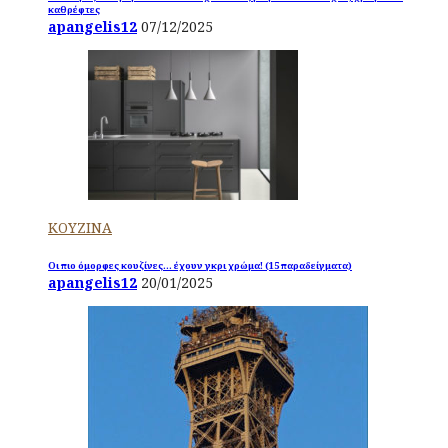
καθρέφτες
apangelis12
07/12/2025
ΚΟΥΖΙΝΑ
Οι πιο όμορφες κουζίνες… έχουν γκρι χρώμα! (15 παραδείγματα)
apangelis12
20/01/2025