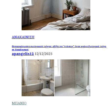
ΑΝΑΚΑΙΝΙΣΗ
Θερμομόνωση εσωτερικού τοίχου: αξίζει να “ντύσεις” έναν κρύο εξωτερικό τοίχο
σε διαμέρισμα;
apangelis12
12/12/2025
ΜΠΑΝΙΟ