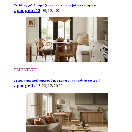
Τι είδους χαλιά ταιριάζουν σε σαλόνια με ξύλινα πατώματα;
apangelis12
08/12/2025
ΕΜΠΝΕΥΣΗ
12 Ιδέες για Γωνιές πρωινού που κάνουν την κουζίνα πιο ζεστή
apangelis12
20/12/2025