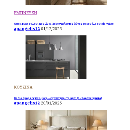
ΕΜΠΝΕΥΣΗ
Open plan σαλόνι-κουζίνα: Ιδέες για ζεστές ζώνες σε μεγάλο ενιαίο χώρο
apangelis12
01/12/2025
ΚΟΥΖΙΝΑ
Οι πιο όμορφες κουζίνες… έχουν γκρι χρώμα! (15 παραδείγματα)
apangelis12
20/01/2025