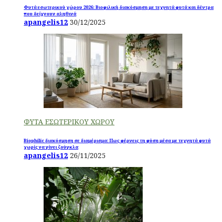
Φυτά εσωτερικού χώρου 2026: Βιοφιλική διακόσμηση με τεχνητά φυτά και δέντρα
που δείχνουν αληθινά
apangelis12
30/12/2025
ΦΥΤΑ ΕΣΩΤΕΡΙΚΟΥ ΧΩΡΟΥ
Biophilic διακόσμηση σε διαμέρισμα: Πως φέρνεις τη φύση μέσα με τεχνητά φυτά
χωρίς να γίνει ζούγκλα
apangelis12
26/11/2025