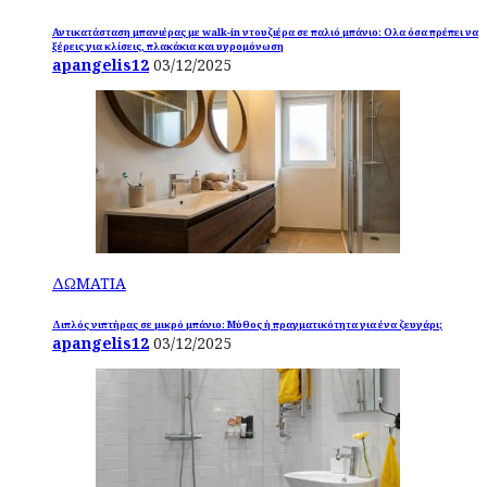
Αντικατάσταση μπανιέρας με walk-in ντουζιέρα σε παλιό μπάνιο: Ολα όσα πρέπει να
ξέρεις για κλίσεις, πλακάκια και υγρομόνωση
apangelis12
03/12/2025
ΔΩΜΑΤΙΑ
Διπλός νιπτήρας σε μικρό μπάνιο: Μύθος ή πραγματικότητα για ένα ζευγάρι;
apangelis12
03/12/2025