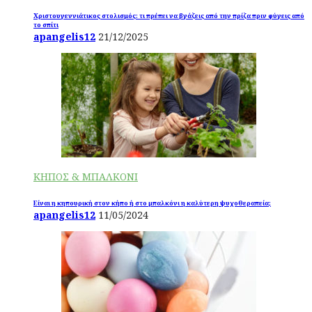
Χριστουγεννιάτικος στολισμός: τι πρέπει να βγάζεις από την πρίζα πριν φύγεις από
το σπίτι
apangelis12
21/12/2025
ΚΗΠΟΣ & ΜΠΑΛΚΟΝΙ
Είναι η κηπουρική στον κήπο ή στο μπαλκόνι η καλύτερη ψυχοθεραπεία;
apangelis12
11/05/2024