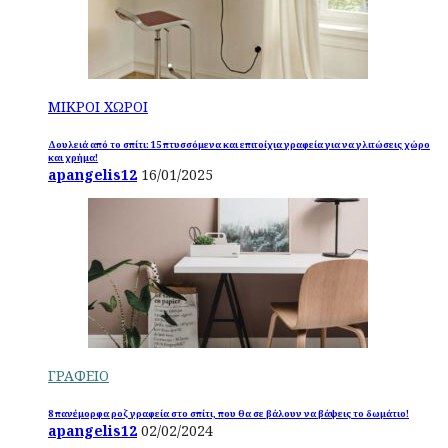
ΜΙΚΡΟΙ ΧΩΡΟΙ
Δουλειά από το σπίτι: 15 πτυσσόμενα και επιτοίχια γραφεία για να γλιτώσεις χώρο
και χρήμα!
apangelis12
16/01/2025
ΓΡΑΦΕΙΟ
8 πανέμορφα ροζ γραφεία στο σπίτι, που θα σε βάλουν να βάψεις το δωμάτιο!
apangelis12
02/02/2024