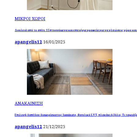
ΜΙΚΡΟΙ ΧΩΡΟΙ
Δουλειά από το σπίτι: 15 πτυσσόμενα και επιτοίχια γραφεία για να γλιτώσεις χώρο κα
apangelis12
16/01/2025
ΑΝΑΚΑΙΝΙΣΗ
Επιλογή δαπέδου διαμερίσματος: laminate, βινυλικό LVT, πλακάκι ή ξύλο; Τι ταιριάζε
apangelis12
21/12/2025