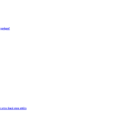
ι χρήμα!
ι στο δικό σου σπίτι