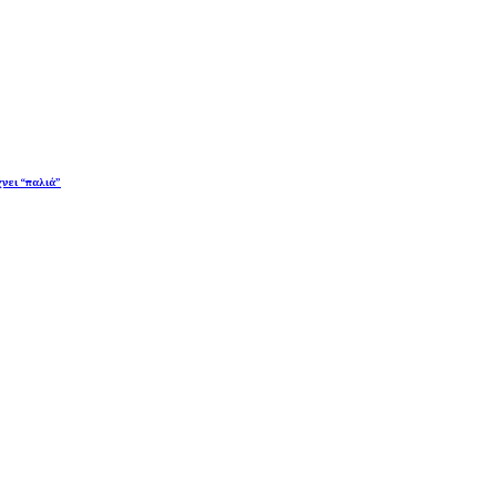
χνει “παλιά”