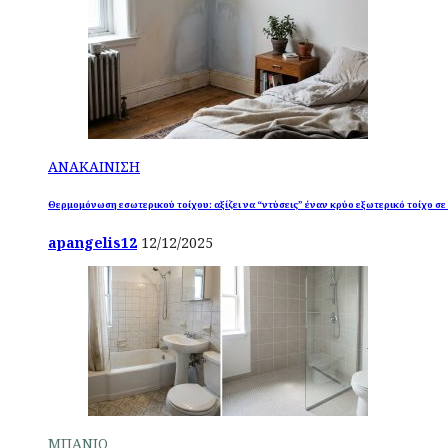
ΑΝΑΚΑΙΝΙΣΗ
Θερμομόνωση εσωτερικού τοίχου: αξίζει να “ντύσεις” έναν κρύο εξωτερικό τοίχο σε
apangelis12
12/12/2025
ΜΠΑΝΙΟ