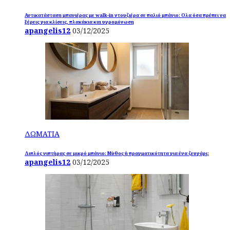
Αντικατάσταση μπανιέρας με walk-in ντουζιέρα σε παλιό μπάνιο: Ολα όσα πρέπει να
ξέρεις για κλίσεις, πλακάκια και υγρομόνωση
apangelis12
03/12/2025
ΔΩΜΑΤΙΑ
Διπλός νιπτήρας σε μικρό μπάνιο: Μύθος ή πραγματικότητα για ένα ζευγάρι;
apangelis12
03/12/2025