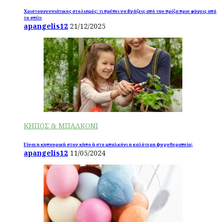
Χριστουγεννιάτικος στολισμός: τι πρέπει να βγάζεις από την πρίζα πριν φύγεις από
το σπίτι
apangelis12
21/12/2025
ΚΗΠΟΣ & ΜΠΑΛΚΟΝΙ
Είναι η κηπουρική στον κήπο ή στο μπαλκόνι η καλύτερη ψυχοθεραπεία;
apangelis12
11/05/2024