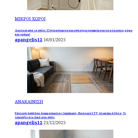
ΜΙΚΡΟΙ ΧΩΡΟΙ
Δουλειά από το σπίτι: 15 πτυσσόμενα και επιτοίχια γραφεία για να γλιτώσεις χώρο
και χρήμα!
apangelis12
16/01/2025
ΑΝΑΚΑΙΝΙΣΗ
Επιλογή δαπέδου διαμερίσματος: laminate, βινυλικό LVT, πλακάκι ή ξύλο; Τι
ταιριάζει στο δικό σου σπίτι
apangelis12
21/12/2025