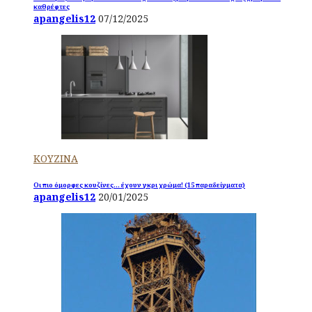
καθρέφτες
apangelis12
07/12/2025
ΚΟΥΖΙΝΑ
Οι πιο όμορφες κουζίνες… έχουν γκρι χρώμα! (15 παραδείγματα)
apangelis12
20/01/2025