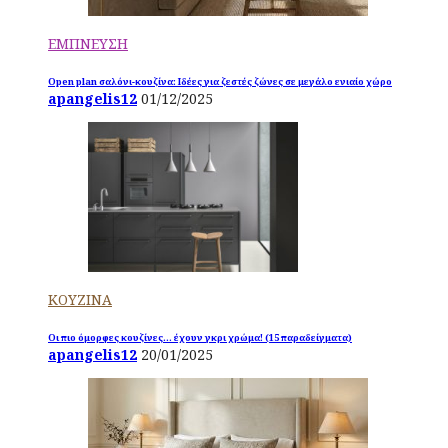
ΕΜΠΝΕΥΣΗ
Open plan σαλόνι-κουζίνα: Ιδέες για ζεστές ζώνες σε μεγάλο ενιαίο χώρο
apangelis12
01/12/2025
ΚΟΥΖΙΝΑ
Οι πιο όμορφες κουζίνες… έχουν γκρι χρώμα! (15 παραδείγματα)
apangelis12
20/01/2025