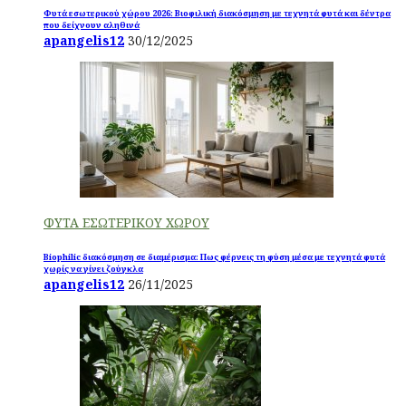
Φυτά εσωτερικού χώρου 2026: Βιοφιλική διακόσμηση με τεχνητά φυτά και δέντρα
που δείχνουν αληθινά
apangelis12
30/12/2025
ΦΥΤΑ ΕΣΩΤΕΡΙΚΟΥ ΧΩΡΟΥ
Biophilic διακόσμηση σε διαμέρισμα: Πως φέρνεις τη φύση μέσα με τεχνητά φυτά
χωρίς να γίνει ζούγκλα
apangelis12
26/11/2025