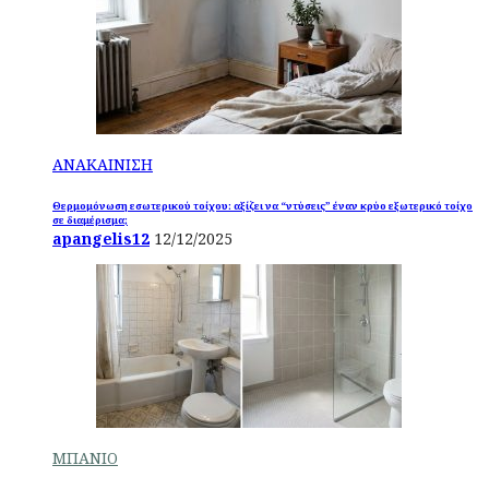
ΑΝΑΚΑΙΝΙΣΗ
Θερμομόνωση εσωτερικού τοίχου: αξίζει να “ντύσεις” έναν κρύο εξωτερικό τοίχο
σε διαμέρισμα;
apangelis12
12/12/2025
ΜΠΑΝΙΟ