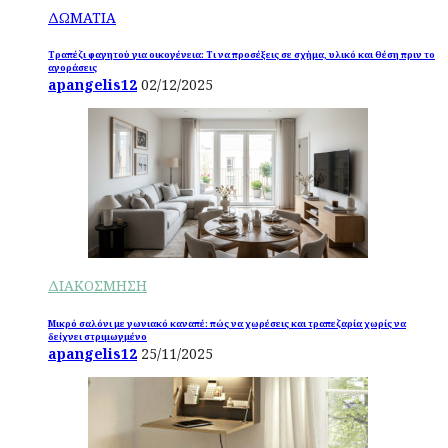
ΔΩΜΑΤΙΑ
Τραπέζι φαγητού για οικογένεια: Τι να προσέξεις σε σχήμα, υλικό και θέση πριν το
αγοράσεις
apangelis12
02/12/2025
ΔΙΑΚΟΣΜΗΣΗ
Μικρό σαλόνι με γωνιακό καναπέ: πώς να χωρέσεις και τραπεζαρία χωρίς να
δείχνει στριμωγμένο
apangelis12
25/11/2025