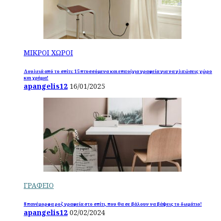
ΜΙΚΡΟΙ ΧΩΡΟΙ
Δουλειά από το σπίτι: 15 πτυσσόμενα και επιτοίχια γραφεία για να γλιτώσεις χώρο
και χρήμα!
apangelis12
16/01/2025
ΓΡΑΦΕΙΟ
8 πανέμορφα ροζ γραφεία στο σπίτι, που θα σε βάλουν να βάψεις το δωμάτιο!
apangelis12
02/02/2024