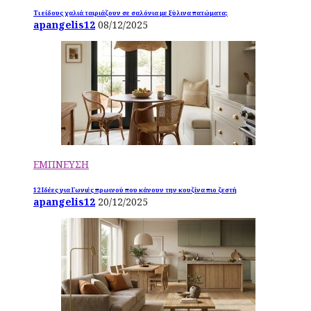
Τι είδους χαλιά ταιριάζουν σε σαλόνια με ξύλινα πατώματα;
apangelis12
08/12/2025
ΕΜΠΝΕΥΣΗ
12 Ιδέες για Γωνιές πρωινού που κάνουν την κουζίνα πιο ζεστή
apangelis12
20/12/2025