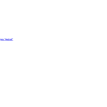
χνει “παλιά”