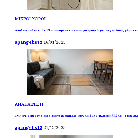
ΜΙΚΡΟΙ ΧΩΡΟΙ
Δουλειά από το σπίτι: 15 πτυσσόμενα και επιτοίχια γραφεία για να γλιτώσεις χώρο κα
apangelis12
16/01/2025
ΑΝΑΚΑΙΝΙΣΗ
Επιλογή δαπέδου διαμερίσματος: laminate, βινυλικό LVT, πλακάκι ή ξύλο; Τι ταιριάζε
apangelis12
21/12/2025