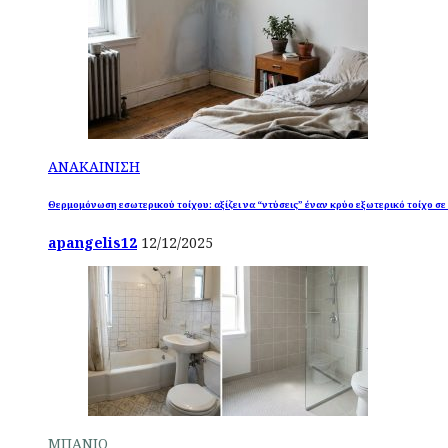
ΑΝΑΚΑΙΝΙΣΗ
Θερμομόνωση εσωτερικού τοίχου: αξίζει να “ντύσεις” έναν κρύο εξωτερικό τοίχο σε
apangelis12
12/12/2025
ΜΠΑΝΙΟ