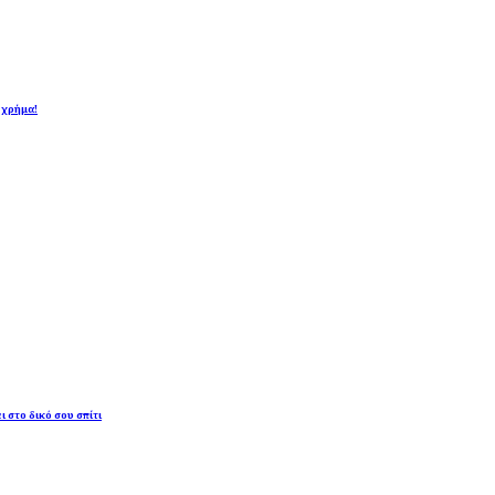
ι χρήμα!
ι στο δικό σου σπίτι