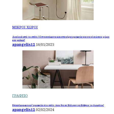
ΜΙΚΡΟΙ ΧΩΡΟΙ
Δουλειά από το σπίτι: 15 πτυσσόμενα και επιτοίχια γραφεία για να γλιτώσεις χώρο
και χρήμα!
apangelis12
16/01/2025
ΓΡΑΦΕΙΟ
8 πανέμορφα ροζ γραφεία στο σπίτι, που θα σε βάλουν να βάψεις το δωμάτιο!
apangelis12
02/02/2024