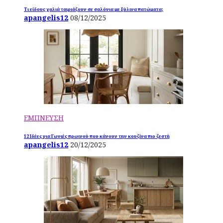
Τι είδους χαλιά ταιριάζουν σε σαλόνια με ξύλινα πατώματα;
apangelis12
08/12/2025
ΕΜΠΝΕΥΣΗ
12 Ιδέες για Γωνιές πρωινού που κάνουν την κουζίνα πιο ζεστή
apangelis12
20/12/2025