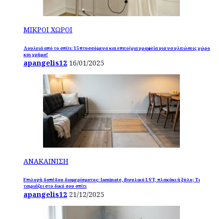
ΜΙΚΡΟΙ ΧΩΡΟΙ
Δουλειά από το σπίτι: 15 πτυσσόμενα και επιτοίχια γραφεία για να γλιτώσεις χώρο
και χρήμα!
apangelis12
16/01/2025
ΑΝΑΚΑΙΝΙΣΗ
Επιλογή δαπέδου διαμερίσματος: laminate, βινυλικό LVT, πλακάκι ή ξύλο; Τι
ταιριάζει στο δικό σου σπίτι
apangelis12
21/12/2025