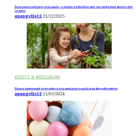
Χριστουγεννιάτικος στολισμός: τι πρέπει να βγάζεις από την πρίζα πριν φύγεις από
το σπίτι
apangelis12
21/12/2025
ΚΗΠΟΣ & ΜΠΑΛΚΟΝΙ
Είναι η κηπουρική στον κήπο ή στο μπαλκόνι η καλύτερη ψυχοθεραπεία;
apangelis12
11/05/2024