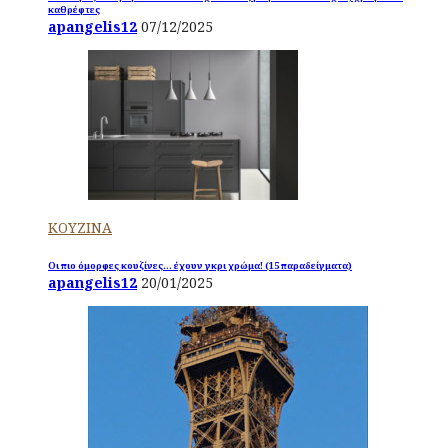
καθρέφτες
apangelis12
07/12/2025
ΚΟΥΖΙΝΑ
Οι πιο όμορφες κουζίνες… έχουν γκρι χρώμα! (15 παραδείγματα)
apangelis12
20/01/2025