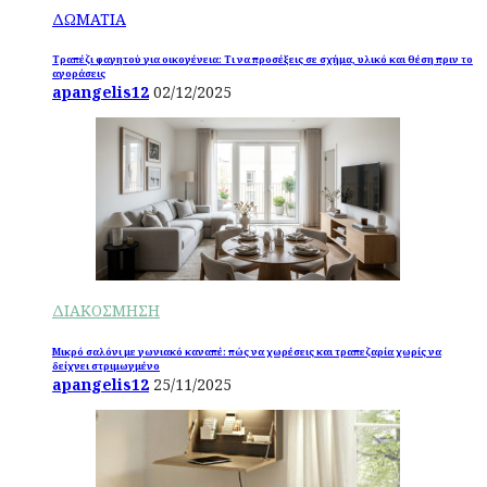
ΔΩΜΑΤΙΑ
Τραπέζι φαγητού για οικογένεια: Τι να προσέξεις σε σχήμα, υλικό και θέση πριν το
αγοράσεις
apangelis12
02/12/2025
ΔΙΑΚΟΣΜΗΣΗ
Μικρό σαλόνι με γωνιακό καναπέ: πώς να χωρέσεις και τραπεζαρία χωρίς να
δείχνει στριμωγμένο
apangelis12
25/11/2025