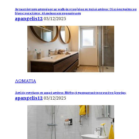
Αντικατάσταση μπανιέρας με walk-in ντουζιέρα σε παλιό μπάνιο: Ολα όσα πρέπει να
ξέρεις για κλίσεις, πλακάκια και υγρομόνωση
apangelis12
03/12/2025
ΔΩΜΑΤΙΑ
Διπλός νιπτήρας σε μικρό μπάνιο: Μύθος ή πραγματικότητα για ένα ζευγάρι;
apangelis12
03/12/2025