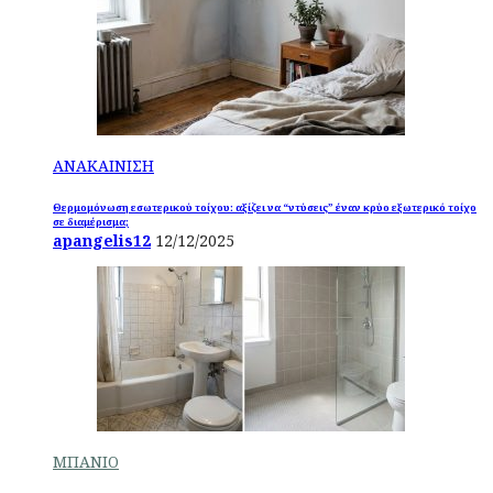
ΑΝΑΚΑΙΝΙΣΗ
Θερμομόνωση εσωτερικού τοίχου: αξίζει να “ντύσεις” έναν κρύο εξωτερικό τοίχο
σε διαμέρισμα;
apangelis12
12/12/2025
ΜΠΑΝΙΟ