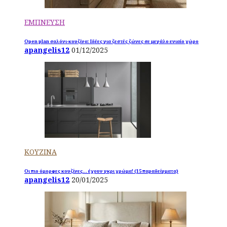
ΕΜΠΝΕΥΣΗ
Open plan σαλόνι-κουζίνα: Ιδέες για ζεστές ζώνες σε μεγάλο ενιαίο χώρο
apangelis12
01/12/2025
ΚΟΥΖΙΝΑ
Οι πιο όμορφες κουζίνες… έχουν γκρι χρώμα! (15 παραδείγματα)
apangelis12
20/01/2025