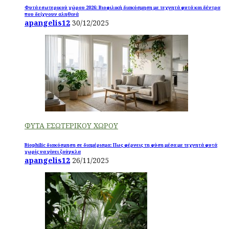
Φυτά εσωτερικού χώρου 2026: Βιοφιλική διακόσμηση με τεχνητά φυτά και δέντρα
που δείχνουν αληθινά
apangelis12
30/12/2025
ΦΥΤΑ ΕΣΩΤΕΡΙΚΟΥ ΧΩΡΟΥ
Biophilic διακόσμηση σε διαμέρισμα: Πως φέρνεις τη φύση μέσα με τεχνητά φυτά
χωρίς να γίνει ζούγκλα
apangelis12
26/11/2025