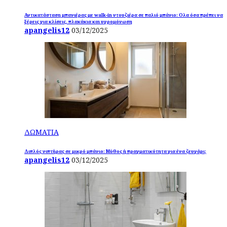
Αντικατάσταση μπανιέρας με walk-in ντουζιέρα σε παλιό μπάνιο: Ολα όσα πρέπει να
ξέρεις για κλίσεις, πλακάκια και υγρομόνωση
apangelis12
03/12/2025
ΔΩΜΑΤΙΑ
Διπλός νιπτήρας σε μικρό μπάνιο: Μύθος ή πραγματικότητα για ένα ζευγάρι;
apangelis12
03/12/2025