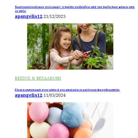
Χριστουγεννιάτικος στολισμός: τι πρέπει να βγάζεις από την πρίζα πριν φύγεις από
το σπίτι
apangelis12
21/12/2025
ΚΗΠΟΣ & ΜΠΑΛΚΟΝΙ
Είναι η κηπουρική στον κήπο ή στο μπαλκόνι η καλύτερη ψυχοθεραπεία;
apangelis12
11/05/2024