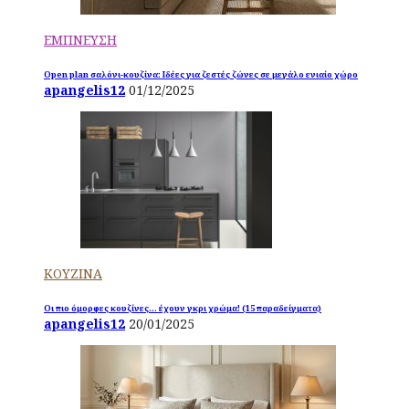
ΕΜΠΝΕΥΣΗ
Open plan σαλόνι-κουζίνα: Ιδέες για ζεστές ζώνες σε μεγάλο ενιαίο χώρο
apangelis12
01/12/2025
ΚΟΥΖΙΝΑ
Οι πιο όμορφες κουζίνες… έχουν γκρι χρώμα! (15 παραδείγματα)
apangelis12
20/01/2025