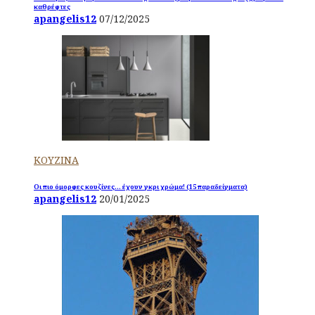
καθρέφτες
apangelis12
07/12/2025
ΚΟΥΖΙΝΑ
Οι πιο όμορφες κουζίνες… έχουν γκρι χρώμα! (15 παραδείγματα)
apangelis12
20/01/2025