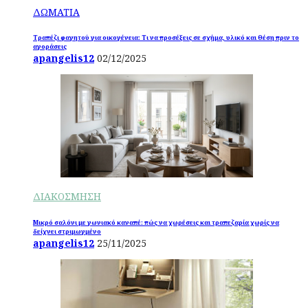
ΔΩΜΑΤΙΑ
Τραπέζι φαγητού για οικογένεια: Τι να προσέξεις σε σχήμα, υλικό και θέση πριν το
αγοράσεις
apangelis12
02/12/2025
ΔΙΑΚΟΣΜΗΣΗ
Μικρό σαλόνι με γωνιακό καναπέ: πώς να χωρέσεις και τραπεζαρία χωρίς να
δείχνει στριμωγμένο
apangelis12
25/11/2025