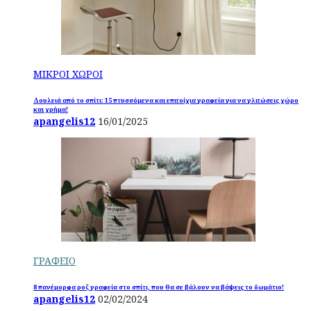
ΜΙΚΡΟΙ ΧΩΡΟΙ
Δουλειά από το σπίτι: 15 πτυσσόμενα και επιτοίχια γραφεία για να γλιτώσεις χώρο
και χρήμα!
apangelis12
16/01/2025
ΓΡΑΦΕΙΟ
8 πανέμορφα ροζ γραφεία στο σπίτι, που θα σε βάλουν να βάψεις το δωμάτιο!
apangelis12
02/02/2024