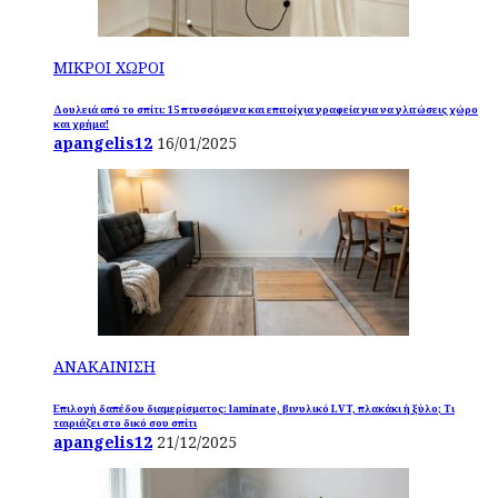
ΜΙΚΡΟΙ ΧΩΡΟΙ
Δουλειά από το σπίτι: 15 πτυσσόμενα και επιτοίχια γραφεία για να γλιτώσεις χώρο
και χρήμα!
apangelis12
16/01/2025
ΑΝΑΚΑΙΝΙΣΗ
Επιλογή δαπέδου διαμερίσματος: laminate, βινυλικό LVT, πλακάκι ή ξύλο; Τι
ταιριάζει στο δικό σου σπίτι
apangelis12
21/12/2025