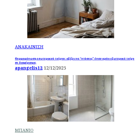
ΑΝΑΚΑΙΝΙΣΗ
Θερμομόνωση εσωτερικού τοίχου: αξίζει να “ντύσεις” έναν κρύο εξωτερικό τοίχο
σε διαμέρισμα;
apangelis12
12/12/2025
ΜΠΑΝΙΟ