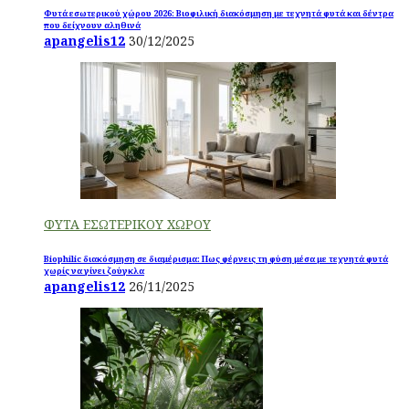
Φυτά εσωτερικού χώρου 2026: Βιοφιλική διακόσμηση με τεχνητά φυτά και δέντρα
που δείχνουν αληθινά
apangelis12
30/12/2025
ΦΥΤΑ ΕΣΩΤΕΡΙΚΟΥ ΧΩΡΟΥ
Biophilic διακόσμηση σε διαμέρισμα: Πως φέρνεις τη φύση μέσα με τεχνητά φυτά
χωρίς να γίνει ζούγκλα
apangelis12
26/11/2025