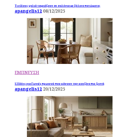
Τι είδους χαλιά ταιριάζουν σε σαλόνια με ξύλινα πατώματα;
apangelis12
08/12/2025
ΕΜΠΝΕΥΣΗ
12 Ιδέες για Γωνιές πρωινού που κάνουν την κουζίνα πιο ζεστή
apangelis12
20/12/2025