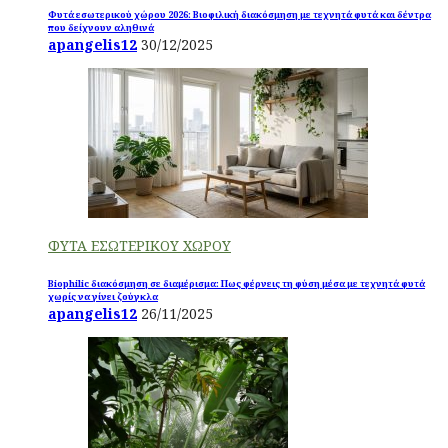
Φυτά εσωτερικού χώρου 2026: Βιοφιλική διακόσμηση με τεχνητά φυτά και δέντρα
που δείχνουν αληθινά
apangelis12
30/12/2025
ΦΥΤΑ ΕΣΩΤΕΡΙΚΟΥ ΧΩΡΟΥ
Biophilic διακόσμηση σε διαμέρισμα: Πως φέρνεις τη φύση μέσα με τεχνητά φυτά
χωρίς να γίνει ζούγκλα
apangelis12
26/11/2025