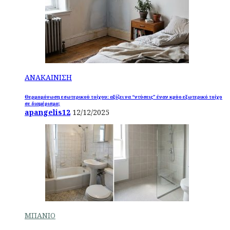
ΑΝΑΚΑΙΝΙΣΗ
Θερμομόνωση εσωτερικού τοίχου: αξίζει να “ντύσεις” έναν κρύο εξωτερικό τοίχο
σε διαμέρισμα;
apangelis12
12/12/2025
ΜΠΑΝΙΟ