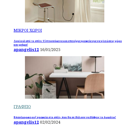
ΜΙΚΡΟΙ ΧΩΡΟΙ
Δουλειά από το σπίτι: 15 πτυσσόμενα και επιτοίχια γραφεία για να γλιτώσεις χώρο
και χρήμα!
apangelis12
16/01/2025
ΓΡΑΦΕΙΟ
8 πανέμορφα ροζ γραφεία στο σπίτι, που θα σε βάλουν να βάψεις το δωμάτιο!
apangelis12
02/02/2024