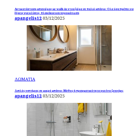
Αντικατάσταση μπανιέρας με walk-in ντουζιέρα σε παλιό μπάνιο: Ολα όσα πρέπει να
ξέρεις για κλίσεις, πλακάκια και υγρομόνωση
apangelis12
03/12/2025
ΔΩΜΑΤΙΑ
Διπλός νιπτήρας σε μικρό μπάνιο: Μύθος ή πραγματικότητα για ένα ζευγάρι;
apangelis12
03/12/2025