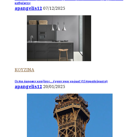
καθρέφτες
apangelis12
07/12/2025
ΚΟΥΖΙΝΑ
Οι πιο όμορφες κουζίνες… έχουν γκρι χρώμα! (15 παραδείγματα)
apangelis12
20/01/2025