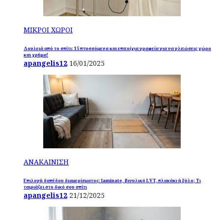
ΜΙΚΡΟΙ ΧΩΡΟΙ
Δουλειά από το σπίτι: 15 πτυσσόμενα και επιτοίχια γραφεία για να γλιτώσεις χώρο
και χρήμα!
apangelis12
16/01/2025
ΑΝΑΚΑΙΝΙΣΗ
Επιλογή δαπέδου διαμερίσματος: laminate, βινυλικό LVT, πλακάκι ή ξύλο; Τι
ταιριάζει στο δικό σου σπίτι
apangelis12
21/12/2025