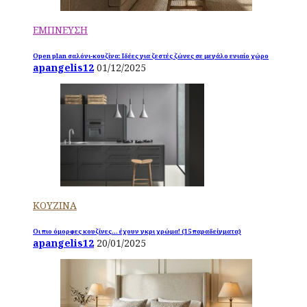
ΕΜΠΝΕΥΣΗ
Open plan σαλόνι-κουζίνα: Ιδέες για ζεστές ζώνες σε μεγάλο ενιαίο χώρο
apangelis12
01/12/2025
ΚΟΥΖΙΝΑ
Οι πιο όμορφες κουζίνες… έχουν γκρι χρώμα! (15 παραδείγματα)
apangelis12
20/01/2025