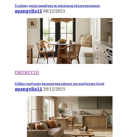
Τι είδους χαλιά ταιριάζουν σε σαλόνια με ξύλινα πατώματα;
apangelis12
08/12/2025
ΕΜΠΝΕΥΣΗ
12 Ιδέες για Γωνιές πρωινού που κάνουν την κουζίνα πιο ζεστή
apangelis12
20/12/2025