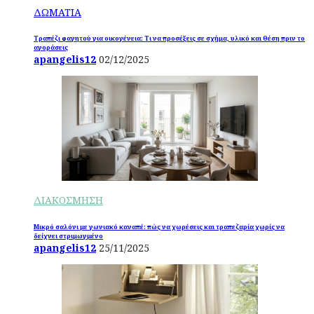
ΔΩΜΑΤΙΑ
Τραπέζι φαγητού για οικογένεια: Τι να προσέξεις σε σχήμα, υλικό και θέση πριν το
αγοράσεις
apangelis12
02/12/2025
ΔΙΑΚΟΣΜΗΣΗ
Μικρό σαλόνι με γωνιακό καναπέ: πώς να χωρέσεις και τραπεζαρία χωρίς να
δείχνει στριμωγμένο
apangelis12
25/11/2025