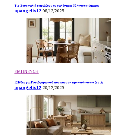
Τι είδους χαλιά ταιριάζουν σε σαλόνια με ξύλινα πατώματα;
apangelis12
08/12/2025
ΕΜΠΝΕΥΣΗ
12 Ιδέες για Γωνιές πρωινού που κάνουν την κουζίνα πιο ζεστή
apangelis12
20/12/2025