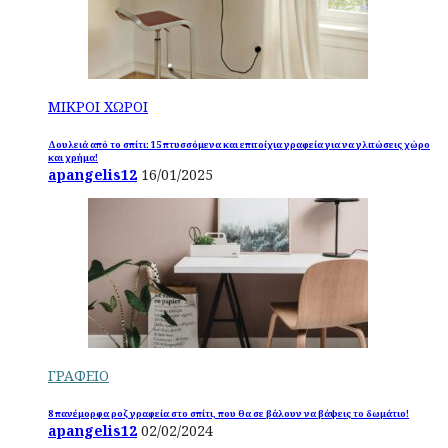
ΜΙΚΡΟΙ ΧΩΡΟΙ
Δουλειά από το σπίτι: 15 πτυσσόμενα και επιτοίχια γραφεία για να γλιτώσεις χώρο
και χρήμα!
apangelis12
16/01/2025
ΓΡΑΦΕΙΟ
8 πανέμορφα ροζ γραφεία στο σπίτι, που θα σε βάλουν να βάψεις το δωμάτιο!
apangelis12
02/02/2024