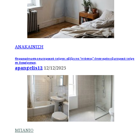
ΑΝΑΚΑΙΝΙΣΗ
Θερμομόνωση εσωτερικού τοίχου: αξίζει να “ντύσεις” έναν κρύο εξωτερικό τοίχο
σε διαμέρισμα;
apangelis12
12/12/2025
ΜΠΑΝΙΟ