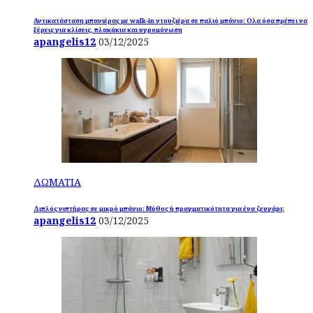
Αντικατάσταση μπανιέρας με walk-in ντουζιέρα σε παλιό μπάνιο: Ολα όσα πρέπει να
ξέρεις για κλίσεις, πλακάκια και υγρομόνωση
apangelis12
03/12/2025
ΔΩΜΑΤΙΑ
Διπλός νιπτήρας σε μικρό μπάνιο: Μύθος ή πραγματικότητα για ένα ζευγάρι;
apangelis12
03/12/2025