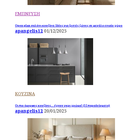
ΕΜΠΝΕΥΣΗ
Open plan σαλόνι-κουζίνα: Ιδέες για ζεστές ζώνες σε μεγάλο ενιαίο χώρο
apangelis12
01/12/2025
ΚΟΥΖΙΝΑ
Οι πιο όμορφες κουζίνες… έχουν γκρι χρώμα! (15 παραδείγματα)
apangelis12
20/01/2025