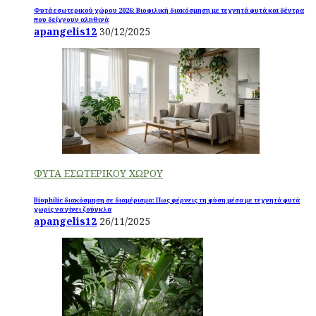
Φυτά εσωτερικού χώρου 2026: Βιοφιλική διακόσμηση με τεχνητά φυτά και δέντρα
που δείχνουν αληθινά
apangelis12
30/12/2025
ΦΥΤΑ ΕΣΩΤΕΡΙΚΟΥ ΧΩΡΟΥ
Biophilic διακόσμηση σε διαμέρισμα: Πως φέρνεις τη φύση μέσα με τεχνητά φυτά
χωρίς να γίνει ζούγκλα
apangelis12
26/11/2025