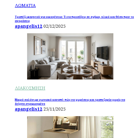
ΔΩΜΑΤΙΑ
Τραπέζι φαγητού για οικογένεια: Τι να προσέξεις σε σχήμα, υλικό και θέση πριν το
αγοράσεις
apangelis12
02/12/2025
ΔΙΑΚΟΣΜΗΣΗ
Μικρό σαλόνι με γωνιακό καναπέ: πώς να χωρέσεις και τραπεζαρία χωρίς να
δείχνει στριμωγμένο
apangelis12
25/11/2025