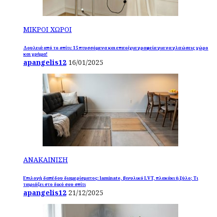
ΜΙΚΡΟΙ ΧΩΡΟΙ
Δουλειά από το σπίτι: 15 πτυσσόμενα και επιτοίχια γραφεία για να γλιτώσεις χώρο
και χρήμα!
apangelis12
16/01/2025
ΑΝΑΚΑΙΝΙΣΗ
Επιλογή δαπέδου διαμερίσματος: laminate, βινυλικό LVT, πλακάκι ή ξύλο; Τι
ταιριάζει στο δικό σου σπίτι
apangelis12
21/12/2025