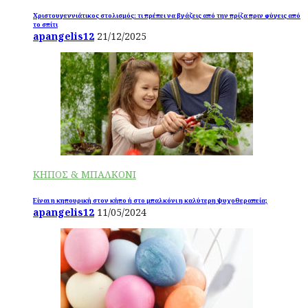
Χριστουγεννιάτικος στολισμός: τι πρέπει να βγάζεις από την πρίζα πριν φύγεις από
το σπίτι
apangelis12
21/12/2025
ΚΗΠΟΣ & ΜΠΑΛΚΟΝΙ
Είναι η κηπουρική στον κήπο ή στο μπαλκόνι η καλύτερη ψυχοθεραπεία;
apangelis12
11/05/2024