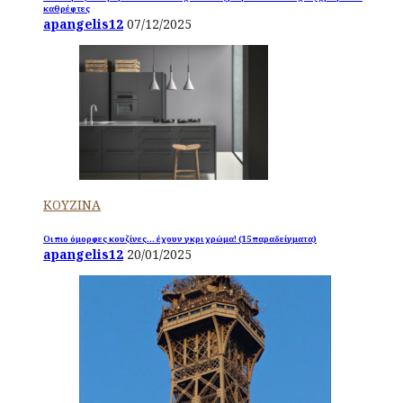
καθρέφτες
apangelis12
07/12/2025
ΚΟΥΖΙΝΑ
Οι πιο όμορφες κουζίνες… έχουν γκρι χρώμα! (15 παραδείγματα)
apangelis12
20/01/2025