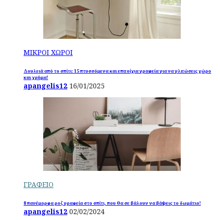
ΜΙΚΡΟΙ ΧΩΡΟΙ
Δουλειά από το σπίτι: 15 πτυσσόμενα και επιτοίχια γραφεία για να γλιτώσεις χώρο
και χρήμα!
apangelis12
16/01/2025
ΓΡΑΦΕΙΟ
8 πανέμορφα ροζ γραφεία στο σπίτι, που θα σε βάλουν να βάψεις το δωμάτιο!
apangelis12
02/02/2024