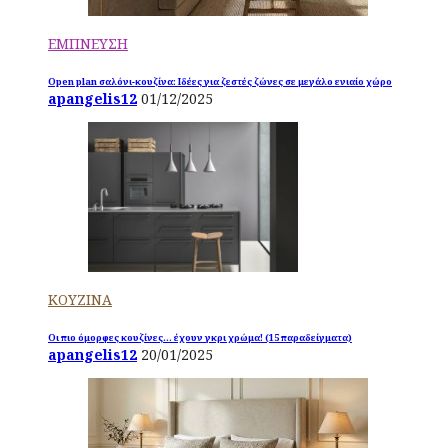
ΕΜΠΝΕΥΣΗ
Open plan σαλόνι-κουζίνα: Ιδέες για ζεστές ζώνες σε μεγάλο ενιαίο χώρο
apangelis12
01/12/2025
ΚΟΥΖΙΝΑ
Οι πιο όμορφες κουζίνες… έχουν γκρι χρώμα! (15 παραδείγματα)
apangelis12
20/01/2025