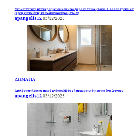
Αντικατάσταση μπανιέρας με walk-in ντουζιέρα σε παλιό μπάνιο: Ολα όσα πρέπει να
ξέρεις για κλίσεις, πλακάκια και υγρομόνωση
apangelis12
03/12/2025
ΔΩΜΑΤΙΑ
Διπλός νιπτήρας σε μικρό μπάνιο: Μύθος ή πραγματικότητα για ένα ζευγάρι;
apangelis12
03/12/2025