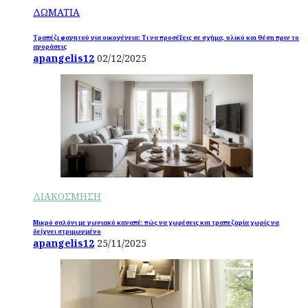
ΔΩΜΑΤΙΑ
Τραπέζι φαγητού για οικογένεια: Τι να προσέξεις σε σχήμα, υλικό και θέση πριν το
αγοράσεις
apangelis12
02/12/2025
ΔΙΑΚΟΣΜΗΣΗ
Μικρό σαλόνι με γωνιακό καναπέ: πώς να χωρέσεις και τραπεζαρία χωρίς να
δείχνει στριμωγμένο
apangelis12
25/11/2025