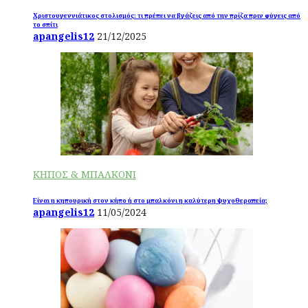
Χριστουγεννιάτικος στολισμός: τι πρέπει να βγάζεις από την πρίζα πριν φύγεις από
το σπίτι
apangelis12
21/12/2025
ΚΗΠΟΣ & ΜΠΑΛΚΟΝΙ
Είναι η κηπουρική στον κήπο ή στο μπαλκόνι η καλύτερη ψυχοθεραπεία;
apangelis12
11/05/2024