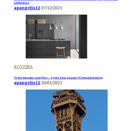
καθρέφτες
apangelis12
07/12/2025
ΚΟΥΖΙΝΑ
Οι πιο όμορφες κουζίνες… έχουν γκρι χρώμα! (15 παραδείγματα)
apangelis12
20/01/2025