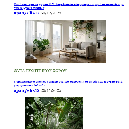
Φυτά εσωτερικού χώρου 2026: Βιοφιλική διακόσμηση με τεχνητά φυτά και δέντρα
που δείχνουν αληθινά
apangelis12
30/12/2025
ΦΥΤΑ ΕΣΩΤΕΡΙΚΟΥ ΧΩΡΟΥ
Biophilic διακόσμηση σε διαμέρισμα: Πως φέρνεις τη φύση μέσα με τεχνητά φυτά
χωρίς να γίνει ζούγκλα
apangelis12
26/11/2025