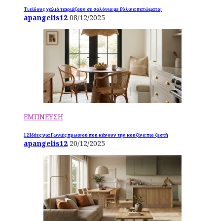
Τι είδους χαλιά ταιριάζουν σε σαλόνια με ξύλινα πατώματα;
apangelis12
08/12/2025
ΕΜΠΝΕΥΣΗ
12 Ιδέες για Γωνιές πρωινού που κάνουν την κουζίνα πιο ζεστή
apangelis12
20/12/2025