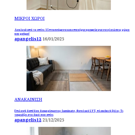
ΜΙΚΡΟΙ ΧΩΡΟΙ
Δουλειά από το σπίτι: 15 πτυσσόμενα και επιτοίχια γραφεία για να γλιτώσεις χώρο
και χρήμα!
apangelis12
16/01/2025
ΑΝΑΚΑΙΝΙΣΗ
Επιλογή δαπέδου διαμερίσματος: laminate, βινυλικό LVT, πλακάκι ή ξύλο; Τι
ταιριάζει στο δικό σου σπίτι
apangelis12
21/12/2025