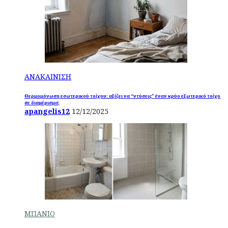
ΑΝΑΚΑΙΝΙΣΗ
Θερμομόνωση εσωτερικού τοίχου: αξίζει να “ντύσεις” έναν κρύο εξωτερικό τοίχο
σε διαμέρισμα;
apangelis12
12/12/2025
ΜΠΑΝΙΟ