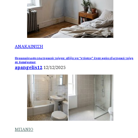
ΑΝΑΚΑΙΝΙΣΗ
Θερμομόνωση εσωτερικού τοίχου: αξίζει να “ντύσεις” έναν κρύο εξωτερικό τοίχο
σε διαμέρισμα;
apangelis12
12/12/2025
ΜΠΑΝΙΟ