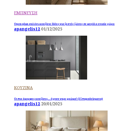
ΕΜΠΝΕΥΣΗ
Open plan σαλόνι-κουζίνα: Ιδέες για ζεστές ζώνες σε μεγάλο ενιαίο χώρο
apangelis12
01/12/2025
ΚΟΥΖΙΝΑ
Οι πιο όμορφες κουζίνες… έχουν γκρι χρώμα! (15 παραδείγματα)
apangelis12
20/01/2025