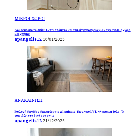
ΜΙΚΡΟΙ ΧΩΡΟΙ
Δουλειά από το σπίτι: 15 πτυσσόμενα και επιτοίχια γραφεία για να γλιτώσεις χώρο
και χρήμα!
apangelis12
16/01/2025
ΑΝΑΚΑΙΝΙΣΗ
Επιλογή δαπέδου διαμερίσματος: laminate, βινυλικό LVT, πλακάκι ή ξύλο; Τι
ταιριάζει στο δικό σου σπίτι
apangelis12
21/12/2025