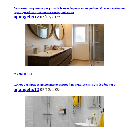
Αντικατάσταση μπανιέρας με walk-in ντουζιέρα σε παλιό μπάνιο: Ολα όσα πρέπει να
ξέρεις για κλίσεις, πλακάκια και υγρομόνωση
apangelis12
03/12/2025
ΔΩΜΑΤΙΑ
Διπλός νιπτήρας σε μικρό μπάνιο: Μύθος ή πραγματικότητα για ένα ζευγάρι;
apangelis12
03/12/2025