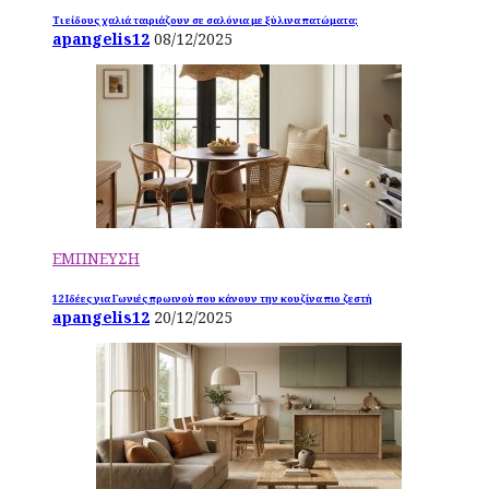
Τι είδους χαλιά ταιριάζουν σε σαλόνια με ξύλινα πατώματα;
apangelis12
08/12/2025
ΕΜΠΝΕΥΣΗ
12 Ιδέες για Γωνιές πρωινού που κάνουν την κουζίνα πιο ζεστή
apangelis12
20/12/2025