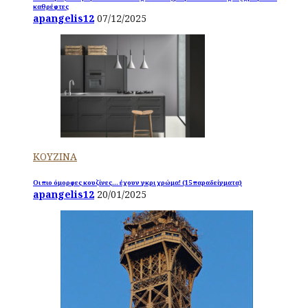
καθρέφτες
apangelis12
07/12/2025
ΚΟΥΖΙΝΑ
Οι πιο όμορφες κουζίνες… έχουν γκρι χρώμα! (15 παραδείγματα)
apangelis12
20/01/2025