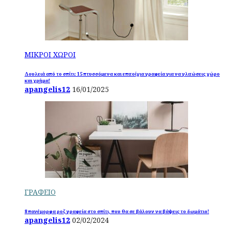
ΜΙΚΡΟΙ ΧΩΡΟΙ
Δουλειά από το σπίτι: 15 πτυσσόμενα και επιτοίχια γραφεία για να γλιτώσεις χώρο
και χρήμα!
apangelis12
16/01/2025
ΓΡΑΦΕΙΟ
8 πανέμορφα ροζ γραφεία στο σπίτι, που θα σε βάλουν να βάψεις το δωμάτιο!
apangelis12
02/02/2024