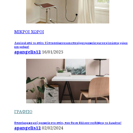
ΜΙΚΡΟΙ ΧΩΡΟΙ
Δουλειά από το σπίτι: 15 πτυσσόμενα και επιτοίχια γραφεία για να γλιτώσεις χώρο
και χρήμα!
apangelis12
16/01/2025
ΓΡΑΦΕΙΟ
8 πανέμορφα ροζ γραφεία στο σπίτι, που θα σε βάλουν να βάψεις το δωμάτιο!
apangelis12
02/02/2024