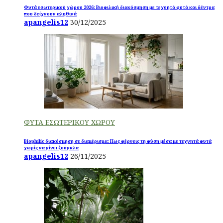
Φυτά εσωτερικού χώρου 2026: Βιοφιλική διακόσμηση με τεχνητά φυτά και δέντρα
που δείχνουν αληθινά
apangelis12
30/12/2025
ΦΥΤΑ ΕΣΩΤΕΡΙΚΟΥ ΧΩΡΟΥ
Biophilic διακόσμηση σε διαμέρισμα: Πως φέρνεις τη φύση μέσα με τεχνητά φυτά
χωρίς να γίνει ζούγκλα
apangelis12
26/11/2025