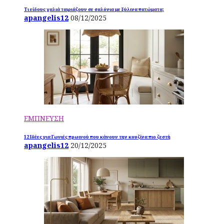
Τι είδους χαλιά ταιριάζουν σε σαλόνια με ξύλινα πατώματα;
apangelis12
08/12/2025
ΕΜΠΝΕΥΣΗ
12 Ιδέες για Γωνιές πρωινού που κάνουν την κουζίνα πιο ζεστή
apangelis12
20/12/2025