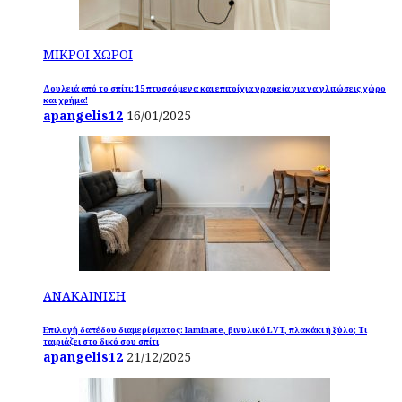
ΜΙΚΡΟΙ ΧΩΡΟΙ
Δουλειά από το σπίτι: 15 πτυσσόμενα και επιτοίχια γραφεία για να γλιτώσεις χώρο
και χρήμα!
apangelis12
16/01/2025
ΑΝΑΚΑΙΝΙΣΗ
Επιλογή δαπέδου διαμερίσματος: laminate, βινυλικό LVT, πλακάκι ή ξύλο; Τι
ταιριάζει στο δικό σου σπίτι
apangelis12
21/12/2025