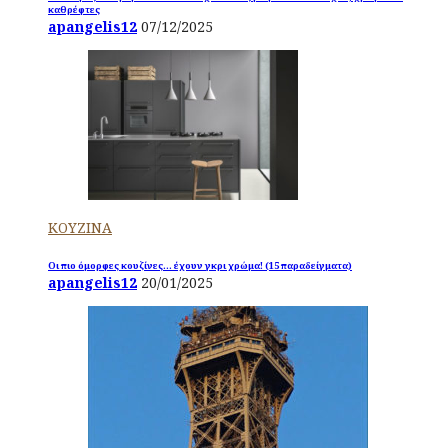
καθρέφτες
apangelis12
07/12/2025
ΚΟΥΖΙΝΑ
Οι πιο όμορφες κουζίνες… έχουν γκρι χρώμα! (15 παραδείγματα)
apangelis12
20/01/2025