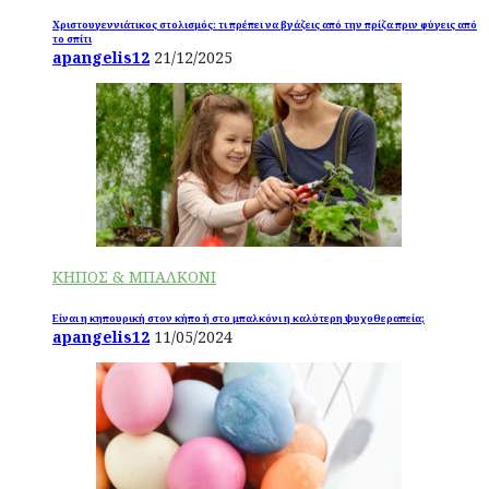
Χριστουγεννιάτικος στολισμός: τι πρέπει να βγάζεις από την πρίζα πριν φύγεις από
το σπίτι
apangelis12
21/12/2025
ΚΗΠΟΣ & ΜΠΑΛΚΟΝΙ
Είναι η κηπουρική στον κήπο ή στο μπαλκόνι η καλύτερη ψυχοθεραπεία;
apangelis12
11/05/2024