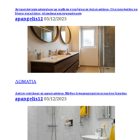
Αντικατάσταση μπανιέρας με walk-in ντουζιέρα σε παλιό μπάνιο: Ολα όσα πρέπει να
ξέρεις για κλίσεις, πλακάκια και υγρομόνωση
apangelis12
03/12/2025
ΔΩΜΑΤΙΑ
Διπλός νιπτήρας σε μικρό μπάνιο: Μύθος ή πραγματικότητα για ένα ζευγάρι;
apangelis12
03/12/2025