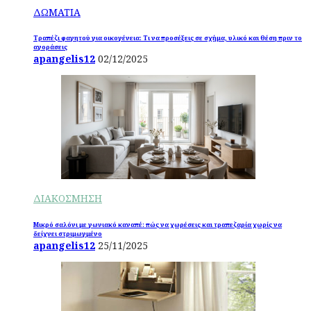
ΔΩΜΑΤΙΑ
Τραπέζι φαγητού για οικογένεια: Τι να προσέξεις σε σχήμα, υλικό και θέση πριν το
αγοράσεις
apangelis12
02/12/2025
ΔΙΑΚΟΣΜΗΣΗ
Μικρό σαλόνι με γωνιακό καναπέ: πώς να χωρέσεις και τραπεζαρία χωρίς να
δείχνει στριμωγμένο
apangelis12
25/11/2025