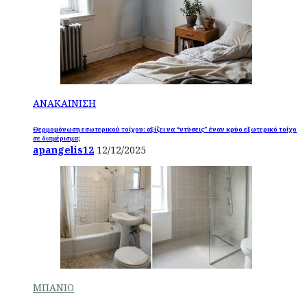
ΑΝΑΚΑΙΝΙΣΗ
Θερμομόνωση εσωτερικού τοίχου: αξίζει να “ντύσεις” έναν κρύο εξωτερικό τοίχο
σε διαμέρισμα;
apangelis12
12/12/2025
ΜΠΑΝΙΟ