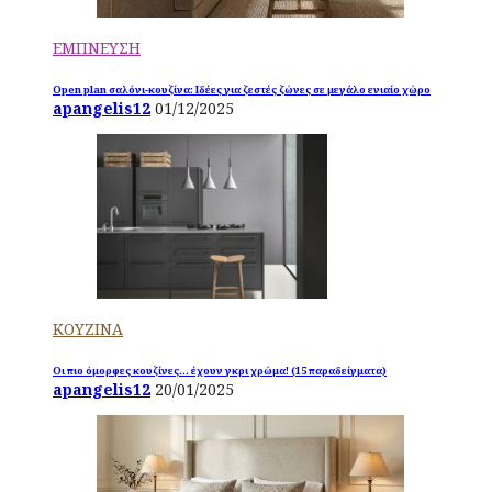
ΕΜΠΝΕΥΣΗ
Open plan σαλόνι-κουζίνα: Ιδέες για ζεστές ζώνες σε μεγάλο ενιαίο χώρο
apangelis12
01/12/2025
ΚΟΥΖΙΝΑ
Οι πιο όμορφες κουζίνες… έχουν γκρι χρώμα! (15 παραδείγματα)
apangelis12
20/01/2025