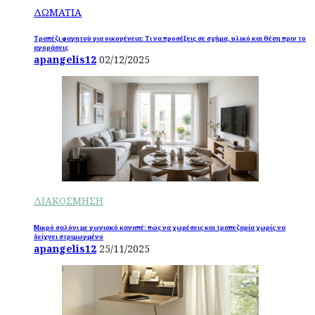
ΔΩΜΑΤΙΑ
Τραπέζι φαγητού για οικογένεια: Τι να προσέξεις σε σχήμα, υλικό και θέση πριν το
αγοράσεις
apangelis12
02/12/2025
ΔΙΑΚΟΣΜΗΣΗ
Μικρό σαλόνι με γωνιακό καναπέ: πώς να χωρέσεις και τραπεζαρία χωρίς να
δείχνει στριμωγμένο
apangelis12
25/11/2025