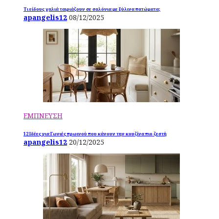
Τι είδους χαλιά ταιριάζουν σε σαλόνια με ξύλινα πατώματα;
apangelis12
08/12/2025
ΕΜΠΝΕΥΣΗ
12 Ιδέες για Γωνιές πρωινού που κάνουν την κουζίνα πιο ζεστή
apangelis12
20/12/2025