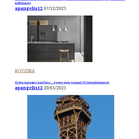
καθρέφτες
apangelis12
07/12/2025
ΚΟΥΖΙΝΑ
Οι πιο όμορφες κουζίνες… έχουν γκρι χρώμα! (15 παραδείγματα)
apangelis12
20/01/2025