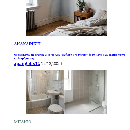
ΑΝΑΚΑΙΝΙΣΗ
Θερμομόνωση εσωτερικού τοίχου: αξίζει να “ντύσεις” έναν κρύο εξωτερικό τοίχο
σε διαμέρισμα;
apangelis12
12/12/2025
ΜΠΑΝΙΟ