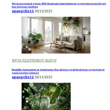
Φυτά εσωτερικού χώρου 2026: Βιοφιλική διακόσμηση με τεχνητά φυτά και δέντρα
που δείχνουν αληθινά
apangelis12
30/12/2025
ΦΥΤΑ ΕΣΩΤΕΡΙΚΟΥ ΧΩΡΟΥ
Biophilic διακόσμηση σε διαμέρισμα: Πως φέρνεις τη φύση μέσα με τεχνητά φυτά
χωρίς να γίνει ζούγκλα
apangelis12
26/11/2025