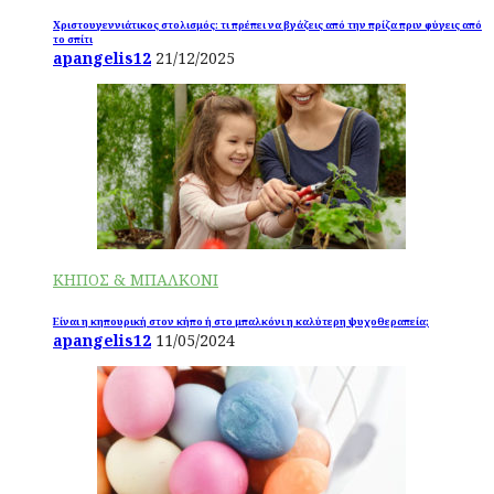
Χριστουγεννιάτικος στολισμός: τι πρέπει να βγάζεις από την πρίζα πριν φύγεις από
το σπίτι
apangelis12
21/12/2025
ΚΗΠΟΣ & ΜΠΑΛΚΟΝΙ
Είναι η κηπουρική στον κήπο ή στο μπαλκόνι η καλύτερη ψυχοθεραπεία;
apangelis12
11/05/2024