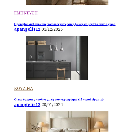
ΕΜΠΝΕΥΣΗ
Open plan σαλόνι-κουζίνα: Ιδέες για ζεστές ζώνες σε μεγάλο ενιαίο χώρο
apangelis12
01/12/2025
ΚΟΥΖΙΝΑ
Οι πιο όμορφες κουζίνες… έχουν γκρι χρώμα! (15 παραδείγματα)
apangelis12
20/01/2025