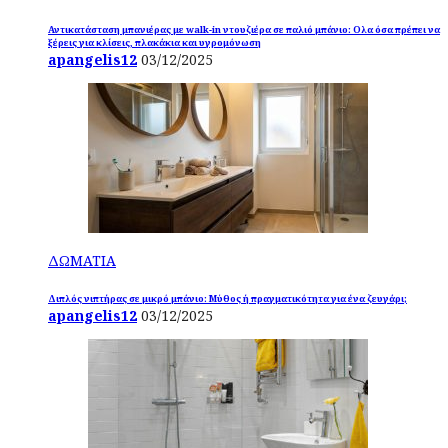
Αντικατάσταση μπανιέρας με walk-in ντουζιέρα σε παλιό μπάνιο: Ολα όσα πρέπει να
ξέρεις για κλίσεις, πλακάκια και υγρομόνωση
apangelis12
03/12/2025
ΔΩΜΑΤΙΑ
Διπλός νιπτήρας σε μικρό μπάνιο: Μύθος ή πραγματικότητα για ένα ζευγάρι;
apangelis12
03/12/2025