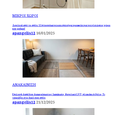
ΜΙΚΡΟΙ ΧΩΡΟΙ
Δουλειά από το σπίτι: 15 πτυσσόμενα και επιτοίχια γραφεία για να γλιτώσεις χώρο
και χρήμα!
apangelis12
16/01/2025
ΑΝΑΚΑΙΝΙΣΗ
Επιλογή δαπέδου διαμερίσματος: laminate, βινυλικό LVT, πλακάκι ή ξύλο; Τι
ταιριάζει στο δικό σου σπίτι
apangelis12
21/12/2025