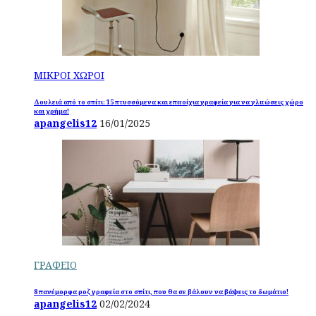
ΜΙΚΡΟΙ ΧΩΡΟΙ
Δουλειά από το σπίτι: 15 πτυσσόμενα και επιτοίχια γραφεία για να γλιτώσεις χώρο
και χρήμα!
apangelis12
16/01/2025
ΓΡΑΦΕΙΟ
8 πανέμορφα ροζ γραφεία στο σπίτι, που θα σε βάλουν να βάψεις το δωμάτιο!
apangelis12
02/02/2024