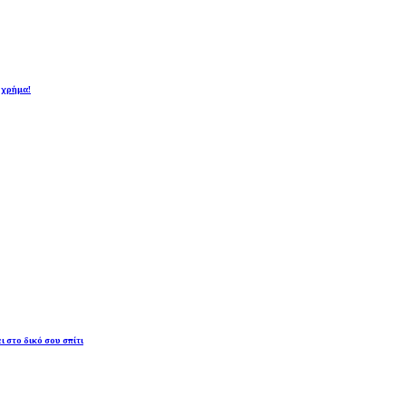
ι χρήμα!
ι στο δικό σου σπίτι