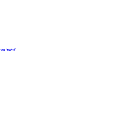
χνει “παλιά”