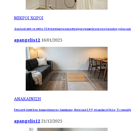
ΜΙΚΡΟΙ ΧΩΡΟΙ
Δουλειά από το σπίτι: 15 πτυσσόμενα και επιτοίχια γραφεία για να γλιτώσεις χώρο κα
apangelis12
16/01/2025
ΑΝΑΚΑΙΝΙΣΗ
Επιλογή δαπέδου διαμερίσματος: laminate, βινυλικό LVT, πλακάκι ή ξύλο; Τι ταιριάζε
apangelis12
21/12/2025