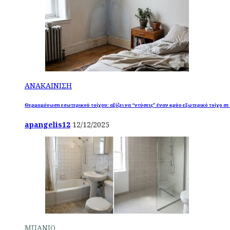
ΑΝΑΚΑΙΝΙΣΗ
Θερμομόνωση εσωτερικού τοίχου: αξίζει να “ντύσεις” έναν κρύο εξωτερικό τοίχο σε
apangelis12
12/12/2025
ΜΠΑΝΙΟ